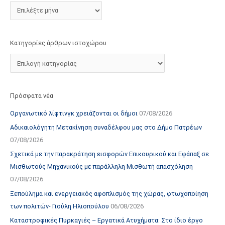
τ
ο
χ
Κατηγορίες άρθρων ιστοχώρου
ώ
ρ
ο
υ
Πρόσφατα νέα
Οργανωτικό λίφτινγκ χρειάζονται οι δήμοι
07/08/2026
Αδικαιολόγητη Μετακίνηση συναδέλφου μας στο Δήμο Πατρέων
07/08/2026
Σχετικά με την παρακράτηση εισφορών Επικουρικού και Εφάπαξ σε
Μισθωτούς Μηχανικούς με παράλληλη Μισθωτή απασχόληση
07/08/2026
Ξεπούλημα και ενεργειακός αφοπλισμός της χώρας, φτωχοποίηση
των πολιτών- Γιούλη Ηλιοπούλου
06/08/2026
Καταστροφικές Πυρκαγιές – Εργατικά Ατυχήματα: Στο ίδιο έργο