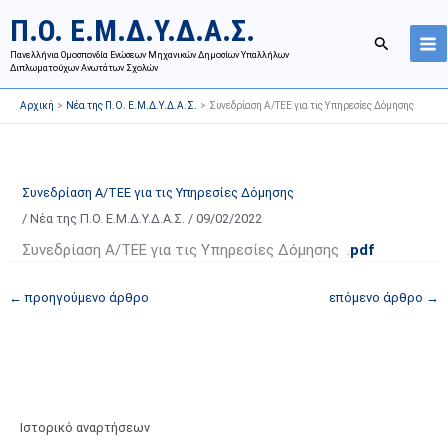
Μετάβαση
Ι
Κ
Π.Ο. Ε.Μ.Δ.Υ.Δ.Α.Σ.
στο
σ
α
Αναζήτησ
περιεχόμενο
Πανελλήνια Ομοσπονδία Ενώσεων Μηχανικών Δημοσίων Υπαλλήλων
τ
τ
Διπλωματούχων Ανωτάτων Σχολών
ο
η
Αρχική
Νέα της Π.Ο. Ε.Μ.Δ.Υ.Δ.Α.Σ.
Συνεδρίαση Α/ΤΕΕ για τις Υπηρεσίες Δόμησης
ρ
γ
ι
ο
κ
ρ
ό
ί
Συνεδρίαση Α/ΤΕΕ για τις Υπηρεσίες Δόμησης
α
ε
/
Νέα της Π.Ο. Ε.Μ.Δ.Υ.Δ.Α.Σ.
/
09/02/2022
ν
ς
Συνεδρίαση Α/ΤΕΕ για τις Υπηρεσίες Δόμησης .
pdf
α
ά
ρ
ρ
←
προηγούμενο άρθρο
επόμενο άρθρο
→
τ
θ
ή
ρ
σ
ω
ε
ν
ω
ι
Ιστορικό αναρτήσεων
ν
σ