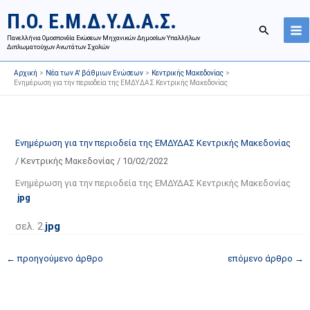
Μετάβαση
Ι
Κ
Π.Ο. Ε.Μ.Δ.Υ.Δ.Α.Σ.
στο
σ
α
Αναζήτησ
περιεχόμενο
Πανελλήνια Ομοσπονδία Ενώσεων Μηχανικών Δημοσίων Υπαλλήλων
τ
τ
Διπλωματούχων Ανωτάτων Σχολών
ο
η
Αρχική
Νέα των Α' βάθμιων Ενώσεων
Κεντρικής Μακεδονίας
ρ
γ
Ενημέρωση για την περιοδεία της ΕΜΔΥΔΑΣ Κεντρικής Μακεδονίας
ι
ο
κ
ρ
ό
ί
Ενημέρωση για την περιοδεία της ΕΜΔΥΔΑΣ Κεντρικής Μακεδονίας
α
ε
/
Κεντρικής Μακεδονίας
/
10/02/2022
ν
ς
α
ά
Ενημέρωση για την περιοδεία της ΕΜΔΥΔΑΣ Κεντρικής Μακεδονίας
.
jpg
ρ
ρ
τ
θ
σελ. 2.
jpg
ή
ρ
σ
ω
←
προηγούμενο άρθρο
επόμενο άρθρο
→
ε
ν
ω
ι
ν
σ