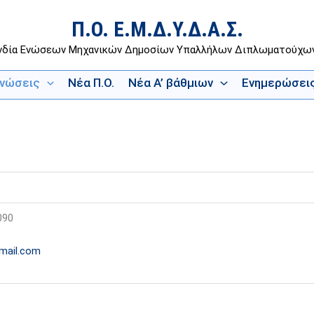
Π.Ο. Ε.Μ.Δ.Υ.Δ.Α.Σ.
νδία Ενώσεων Μηχανικών Δημοσίων Υπαλλήλων Διπλωματούχ
Ενώσεις
Νέα Π.Ο.
Νέα Α’ βάθμιων
Ενημερώσει
090
mail.com