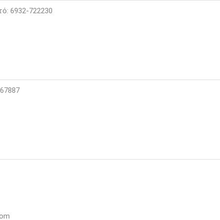
τό: 6932-722230
367887
com