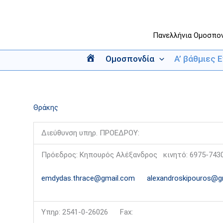
Μετάβαση
στο
περιεχόμενο
Πανελλήνια Ομοσπο
Ομοσπονδία
Α’ βάθμιες 
Α
ρ
χ
ι
Θράκης
κ
ή
Διεύθυνση υπηρ. ΠΡΟΕΔΡΟΥ:
Πρόεδρος: Κηπουρός Αλέξανδρος κινητό: 6975-743
emdydas.thrace@gmail.com
alexandroskipouros@g
Υπηρ: 2541-0-26026 Fax: