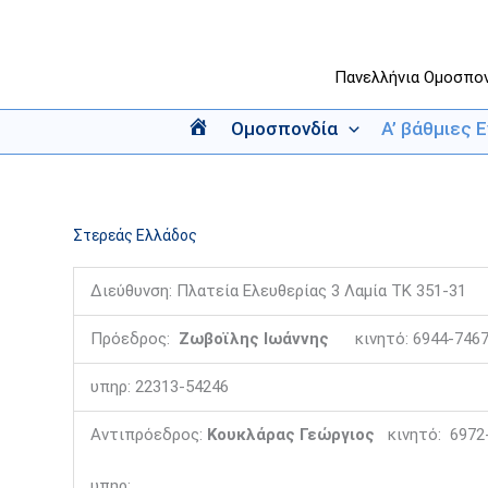
Μετάβαση
στο
περιεχόμενο
Πανελλήνια Ομοσπο
Ομοσπονδία
Α’ βάθμιες 
Α
ρ
χ
ι
Στερεάς Ελλάδος
κ
ή
Διεύθυνση: Πλατεία Ελευθερίας 3 Λαμία ΤΚ 351-
Πρόεδρος:
Ζωβοϊλης Ιωάννης
κινητό: 6944-74671
υπηρ: 22313-54246
Αντιπρόεδρος:
Κουκλάρας Γεώργιος
κινητό: 6972-
υπηρ: