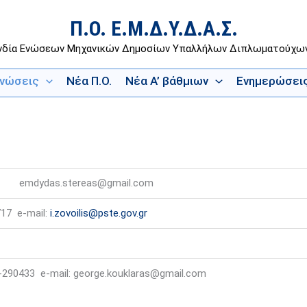
Π.Ο. Ε.Μ.Δ.Υ.Δ.Α.Σ.
νδία Ενώσεων Μηχανικών Δημοσίων Υπαλλήλων Διπλωματούχ
Ενώσεις
Νέα Π.Ο.
Νέα Α’ βάθμιων
Ενημερώσει
31 emdydas.stereas@gmail.com
7 e-mail:
i.zovoilis@pste.gov.gr
290433 e-mail: george.kouklaras@gmail.com