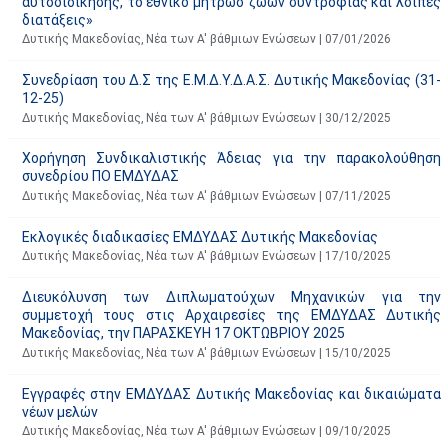
αυτοδιοίκησης, το εθνικό μητρώο ζώων συντροφιάς και λοιπές
τ
διατάξεις»
ο
Δυτικής Μακεδονίας
,
Νέα των Α' βάθμιων Ενώσεων
|
07/01/2026
χ
Συνεδρίαση του Δ.Σ της Ε.Μ.Δ.Υ.Δ.Α.Σ. Δυτικής Μακεδονίας (31-
ώ
12-25)
ρ
Δυτικής Μακεδονίας
,
Νέα των Α' βάθμιων Ενώσεων
|
30/12/2025
ο
Χορήγηση Συνδικαλιστικής Άδειας για την παρακολούθηση
υ
συνεδρίου ΠΟ ΕΜΔΥΔΑΣ
Δυτικής Μακεδονίας
,
Νέα των Α' βάθμιων Ενώσεων
|
07/11/2025
Εκλογικές διαδικασίες ΕΜΔΥΔΑΣ Δυτικής Μακεδονίας
Δυτικής Μακεδονίας
,
Νέα των Α' βάθμιων Ενώσεων
|
17/10/2025
Διευκόλυνση των Διπλωματούχων Μηχανικών για την
συμμετοχή τους στις Αρχαιρεσίες της ΕΜΔΥΔΑΣ Δυτικής
Μακεδονίας, την ΠΑΡΑΣΚΕΥΗ 17 ΟΚΤΩΒΡΙΟΥ 2025
Δυτικής Μακεδονίας
,
Νέα των Α' βάθμιων Ενώσεων
|
15/10/2025
Εγγραφές στην ΕΜΔΥΔΑΣ Δυτικής Μακεδονίας και δικαιώματα
νέων μελών
Δυτικής Μακεδονίας
,
Νέα των Α' βάθμιων Ενώσεων
|
09/10/2025