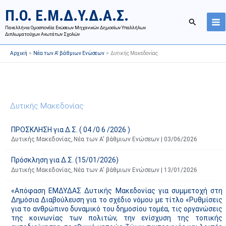
Μετάβαση
Ι
Κ
Π.Ο. Ε.Μ.Δ.Υ.Δ.Α.Σ.
στο
σ
α
Αναζήτησ
περιεχόμενο
Πανελλήνια Ομοσπονδία Ενώσεων Μηχανικών Δημοσίων Υπαλλήλων
τ
τ
Διπλωματούχων Ανωτάτων Σχολών
ο
η
Αρχική
Νέα των Α' βάθμιων Ενώσεων
Δυτικής Μακεδονίας
ρ
γ
ι
ο
κ
ρ
ό
ί
Δυτικής Μακεδονίας
α
ε
ν
ς
ΠΡΟΣΚΛΗΣΗ για Δ.Σ. ( 04 /0 6 /2026 )
α
ά
Δυτικής Μακεδονίας
,
Νέα των Α' βάθμιων Ενώσεων
|
03/06/2026
ρ
ρ
τ
θ
Πρόσκληση για Δ.Σ. (15/01/2026)
ή
ρ
Δυτικής Μακεδονίας
,
Νέα των Α' βάθμιων Ενώσεων
|
13/01/2026
σ
ω
«Απόφαση ΕΜΔΥΔΑΣ Δυτικής Μακεδονίας για συμμετοχή στη
ε
ν
Δημόσια Διαβούλευση για το σχέδιο νόμου με τίτλο «Ρυθμίσεις
ω
ι
για το ανθρώπινο δυναμικό του δημοσίου τομέα, τις οργανώσεις
της κοινωνίας των πολιτών, την ενίσχυση της τοπικής
ν
σ