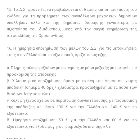
15. Το Δ.Σ. φροντίζει να προβάλλονται οι θέσεις και οι προτάσεις του
κλάδου για τα προβλήματα των συναδέλφων μηχανικών δημοσίων
υπαλλήλων αλλά και της δημόσιας διοίκησης γενικότερα, με
αξιοποίηση του διαδικτύου, μέσα από την συχνή ενημέρωση της
ιστοσελίδας της Ομοσπονδίας.
16. Η ημερήσια αποζημίωση των μελών του Δ.Σ. για τις μετακινήσεις
τους στην Ελλάδα και το εξωτερικό, ορίζεται ως εξής:
α. Πλήρης κάλυψη εξόδων μετακίνησης με μέσα μαζικής μεταφοράς, με
προσκόμιση της απόδειξης.
β. Χιλιομετρική αποζημίωση, όμοια με εκείνη του Δημοσίου, χωρίς
απόδειξη (σήμερα 40 δρχ./ χιλιόμετρο, προσαυξημένη με τα ποσά των
διοδίων, ferry boat κλπ).
γ. Κάλυψη ξενοδοχείου σε περίπτωση διανυκτέρευσης, με προσκόμιση
της απόδειξης και όριο 100 € για την Ελλάδα και 140 € για το
εξωτερικό.
δ. Ημερήσια αποζημίωση 50 € για την Ελλάδα και 80 € για το
εξωτερικό, για έξοδα φαγητού, μικροέξοδα κίνησης κλπ.