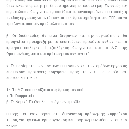
όταν είναι απαραίτητη η διεπιστημονική εκπροσώπηση. Σε αυτές τις
περιπτώσεις θα γίνεται προσπάθεια οι συγκεκριμένες επιτροπές ή
ομάδες εργασίας να εντάσσονται στη δραστηριότητα του ΤΕΕ και να
αμείβονται από τον προϋπολογισμό του.
β. Οι διαδικασίες θα είναι διαφανείς και της συγκρότησης θα
προηγείται προκήρυξη με τα απαιτούμενα προσόντα καθώς και τα
κριτήρια επιλογής. Η αξιολόγηση θα γίνεται από το Δ.Σ. της
Ομοσπονδίας, μετά από πρόταση του συντονιστή.
γ. Τα πορίσματα των μόνιμων επιτροπών και των ομάδων εργασίας
αποτελούν προτάσεις-εισηγήσεις προς το Δ.Σ. το οποίο και
αποφασίζει τελικά.
14. Το Δ.Σ. υποστηρίζεται στη δράση του από:
α. Τη Γραμματεία
β. Τη Νομική Σύμβουλο, με πάγια αντιμισθία.
Επίσης, θα προχωρήσει στη διερεύνηση πρόσληψης Συμβούλου
Τύπου, για την καλύτερη οργάνωση και προβολή των θέσεών του από
τα ΜΜΕ.