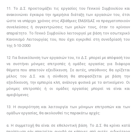
11. Το Δ.Σ. προετοιμάζει τις εργασίες του Γενικού Συμβουλίου και
ανακοινώνει έγκαιρα την ημερήσια διάταξη των εργασιών του, έτσι
ώστε να υπάρχει χρόνος στις Α’βάθμιες ΕΜΔΥΔΑΣ να πραγματοποιούν
συνελεύσεις ή συγκεντρώσεις των μελών τους, όταν το κρίνουν
απαραίτητο. Το Γενικό Συμβούλιο λειτουργεί με βάση τον εσωτερικό
Κανονισμό Λειτουργίας του, που έχει εγκριθεί στη συνεδρίασή του
της 5-10-2000.
12. Για διευκόλυνση των εργασιών του, το Δ.Σ. μπορεί με απόφασή του
να συστήνει μόνιμες επιτροπές ή ομάδες εργασίας για διάφορα
θέματα που απαιτούν εξειδίκευση. Σε αυτές, υπεύθυνος θα ορίζεται
μέλος του Δ.Σ. και η σύνθεση θα αποφασίζεται με βάση την
εξειδίκευση, την εμπειρία κλπ, ανάλογα φυσικά με το αντικείμενο. Οι
μόνιμες επιτροπές ή οι ομάδες εργασίας μπορεί να είναι και
αμειβόμενες.
13. Η συγκρότηση και λειτουργία των μόνιμων επιτροπών και των
ομάδων εργασίας, θα ακολουθεί τις παρακάτω αρχές:
α. Η συμμετοχή θα είναι σε εθελοντική βάση. Το Δ.Σ. θα κρίνει κατά
περίπτωση εάν απαιτείται αμοιβή σε κάποιες από αυτές, ειδικότερα