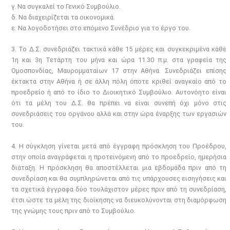
γ. Να συγκαλεί το Γενικό Συμβούλιο.
δ. Να διαχειρίζεται τα οικονομικά.
ε. Να λογοδοτήσει στο επόμενο Συνέδριο για το έργο του.
3. Το Δ.Σ. συνεδριάζει τακτικά κάθε 15 μέρες και συγκεκριμένα κάθε
1η και 3η Τετάρτη του μήνα και ώρα 11.30 π.μ. στα γραφεία της
Ομοσπονδίας, Μαυρομματαίων 17 στην Αθήνα. Συνεδριάζει επίσης
έκτακτα στην Αθήνα ή σε άλλη πόλη όποτε κριθεί αναγκαίο από το
προεδρείο ή από το ίδιο το Διοικητικό Συμβούλιο. Αυτονόητο είναι
ότι τα μέλη του Δ.Σ. θα πρέπει να είναι συνεπή όχι μόνο στις
συνεδριάσεις του οργάνου αλλά και στην ώρα έναρξης των εργασιών
του.
4. Η σύγκληση γίνεται μετά από έγγραφη πρόσκληση του Προέδρου,
στην οποία αναγράφεται η προτεινόμενη από το προεδρείο, ημερήσια
διάταξη. Η πρόσκληση θα αποστέλλεται μια εβδομάδα πριν από τη
συνεδρίαση και θα συμπληρώνεται από τις υπάρχουσες εισηγήσεις και
τα σχετικά έγγραφα δύο τουλάχιστον μέρες πριν από τη συνεδρίαση,
έτσι ώστε τα μέλη της διοίκησης να διευκολύνονται στη διαμόρφωση
της γνώμης τους πριν από το Συμβούλιο.