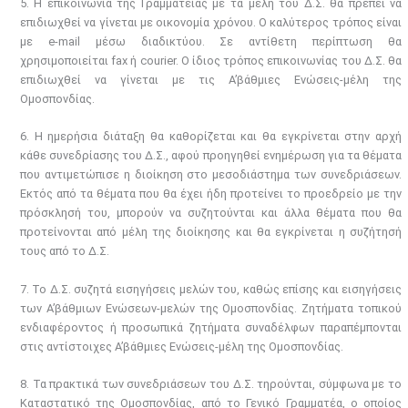
5. Η επικοινωνία της Γραμματείας με τα μέλη του Δ.Σ. θα πρέπει να
επιδιωχθεί να γίνεται με οικονομία χρόνου. Ο καλύτερος τρόπος είναι
με e-mail μέσω διαδικτύου. Σε αντίθετη περίπτωση θα
χρησιμοποιείται fax ή courier. Ο ίδιος τρόπος επικοινωνίας του Δ.Σ. θα
επιδιωχθεί να γίνεται με τις Α’βάθμιες Ενώσεις-μέλη της
Ομοσπονδίας.
6. Η ημερήσια διάταξη θα καθορίζεται και θα εγκρίνεται στην αρχή
κάθε συνεδρίασης του Δ.Σ., αφού προηγηθεί ενημέρωση για τα θέματα
που αντιμετώπισε η διοίκηση στο μεσοδιάστημα των συνεδριάσεων.
Εκτός από τα θέματα που θα έχει ήδη προτείνει το προεδρείο με την
πρόσκλησή του, μπορούν να συζητούνται και άλλα θέματα που θα
προτείνονται από μέλη της διοίκησης και θα εγκρίνεται η συζήτησή
τους από το Δ.Σ.
7. Το Δ.Σ. συζητά εισηγήσεις μελών του, καθώς επίσης και εισηγήσεις
των Α’βάθμιων Ενώσεων-μελών της Ομοσπονδίας. Ζητήματα τοπικού
ενδιαφέροντος ή προσωπικά ζητήματα συναδέλφων παραπέμπονται
στις αντίστοιχες Α’βάθμιες Ενώσεις-μέλη της Ομοσπονδίας.
8. Τα πρακτικά των συνεδριάσεων του Δ.Σ. τηρούνται, σύμφωνα με το
Καταστατικό της Ομοσπονδίας, από το Γενικό Γραμματέα, ο οποίος