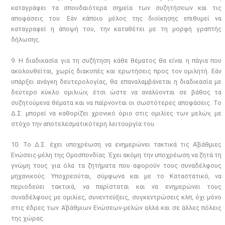
καταγράφει τα σπουδαιότερα σημεία των συζητήσεων και τις
αποφάσεις του. Εάν κάποιο μέλος της διοίκησης επιθυμεί να
καταγραφεί η άποψή του, την καταθέτει με τη μορφή γραπτής
δήλωσης.
9. Η διαδικασία για τη συζήτηση κάθε θέματος θα είναι η πάγια που
ακολουθείται, χωρίς διακοπές και ερωτήσεις προς τον ομιλητή. Εάν
υπάρξει ανάγκη δευτερολογίας, θα επαναλαμβάνεται η διαδικασία με
δεύτερο κύκλο ομιλιών, έτσι ώστε να αναλύονται σε βάθος τα
συζητούμενα θέματα και να παίρνονται οι σωστότερες αποφάσεις. Το
Δ.Σ. μπορεί να καθορίζει χρονικό όριο στις ομιλίες των μελών, με
στόχο την αποτελεσματικότερη λειτουργία του.
10. Το Δ.Σ. έχει υποχρέωση να ενημερώνει τακτικά τις Α’βάθμιες
Ενώσεις-μέλη της Ομοσπονδίας. Έχει ακόμη την υποχρέωση να ζητά τη
γνώμη τους για όλα τα ζητήματα που αφορούν τους συναδέλφους
μηχανικούς. Υποχρεούται, σύμφωνα και με το Καταστατικό, να
περιοδεύει τακτικά, να παρίσταται και να ενημερώνει τους
συναδέλφους με ομιλίες, συνεντεύξεις, συγκεντρώσεις κλπ, όχι μόνο
στις έδρες των Α’βάθμιων Ενώσεων-μελών αλλά και σε άλλες πόλεις
της χώρας.