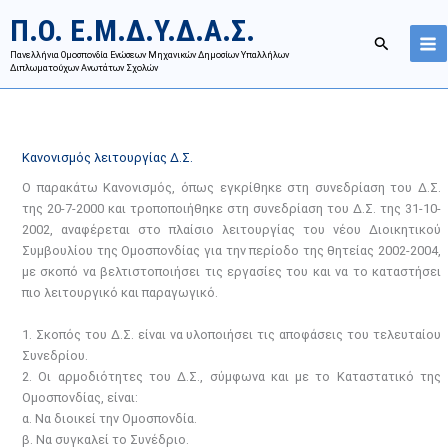
Μετάβαση
Π.Ο. Ε.Μ.Δ.Υ.Δ.Α.Σ.
στο
Αναζήτησ
περιεχόμενο
Πανελλήνια Ομοσπονδία Ενώσεων Μηχανικών Δημοσίων Υπαλλήλων
Διπλωματούχων Ανωτάτων Σχολών
Κανονισμός λειτουργίας Δ.Σ.
Ο παρακάτω Κανονισμός, όπως εγκρίθηκε στη συνεδρίαση του Δ.Σ.
της 20-7-2000 και τροποποιήθηκε στη συνεδρίαση του Δ.Σ. της 31-10-
2002, αναφέρεται στο πλαίσιο λειτουργίας του νέου Διοικητικού
Συμβουλίου της Ομοσπονδίας για την περίοδο της θητείας 2002-2004,
με σκοπό να βελτιστοποιήσει τις εργασίες του και να το καταστήσει
πιο λειτουργικό και παραγωγικό.
1. Σκοπός του Δ.Σ. είναι να υλοποιήσει τις αποφάσεις του τελευταίου
Συνεδρίου.
2. Οι αρμοδιότητες του Δ.Σ., σύμφωνα και με το Καταστατικό της
Ομοσπονδίας, είναι:
α. Να διοικεί την Ομοσπονδία.
β. Να συγκαλεί το Συνέδριο.