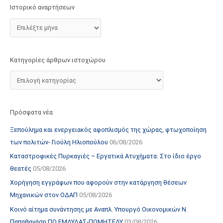
τ
Ιστορικό αναρτήσεων
ο
χ
ώ
ρ
Κατηγορίες άρθρων ιστοχώρου
ο
υ
Πρόσφατα νέα
Ξεπούλημα και ενεργειακός αφοπλισμός της χώρας, φτωχοποίηση
των πολιτών- Γιούλη Ηλιοπούλου
06/08/2026
Καταστροφικές Πυρκαγιές – Εργατικά Ατυχήματα: Στο ίδιο έργο
θεατές
05/08/2026
Χορήγηση εγγράφων που αφορούν στην κατάργηση θέσεων
Μηχανικών στον ΟΔΑΠ
05/08/2026
Κοινό αίτημα συνάντησης με Αναπλ. Υπουργό Οικονομικών Ν.
Παπαθανάση ΠΟ ΕΜΔΥΔΑΣ-ΠΟΜΗΤΕΔΥ
03/08/2026