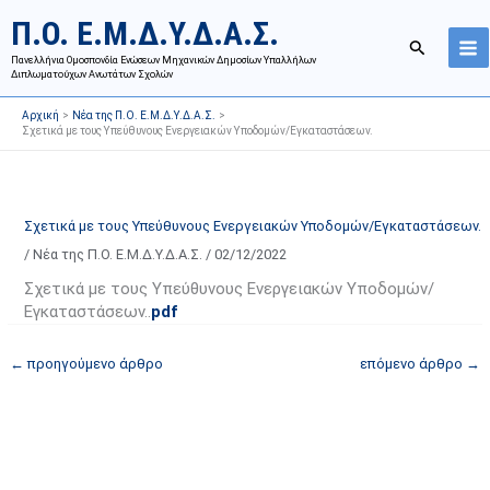
Μετάβαση
Ι
Κ
Π.Ο. Ε.Μ.Δ.Υ.Δ.Α.Σ.
στο
σ
α
Αναζήτησ
περιεχόμενο
Πανελλήνια Ομοσπονδία Ενώσεων Μηχανικών Δημοσίων Υπαλλήλων
τ
τ
Διπλωματούχων Ανωτάτων Σχολών
ο
η
Αρχική
Νέα της Π.Ο. Ε.Μ.Δ.Υ.Δ.Α.Σ.
ρ
γ
Σχετικά με τους Υπεύθυνους Ενεργειακών Υποδομών/Εγκαταστάσεων.
ι
ο
κ
ρ
ό
ί
Σχετικά με τους Υπεύθυνους Ενεργειακών Υποδομών/Εγκαταστάσεων.
α
ε
/
Νέα της Π.Ο. Ε.Μ.Δ.Υ.Δ.Α.Σ.
/
02/12/2022
ν
ς
α
ά
Σχετικά με τους Υπεύθυνους Ενεργειακών Υποδομών/
Εγκαταστάσεων..
pdf
ρ
ρ
τ
θ
←
προηγούμενο άρθρο
επόμενο άρθρο
→
ή
ρ
σ
ω
ε
ν
ω
ι
ν
σ