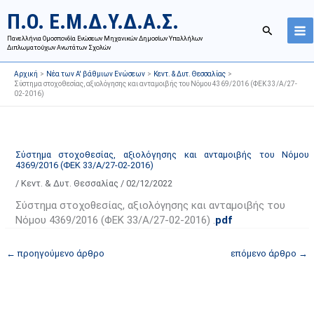
Μετάβαση
Ι
Κ
Π.Ο. Ε.Μ.Δ.Υ.Δ.Α.Σ.
στο
σ
α
Αναζήτησ
περιεχόμενο
Πανελλήνια Ομοσπονδία Ενώσεων Μηχανικών Δημοσίων Υπαλλήλων
τ
τ
Διπλωματούχων Ανωτάτων Σχολών
ο
η
Αρχική
Νέα των Α' βάθμιων Ενώσεων
Κεντ. & Δυτ. Θεσσαλίας
ρ
γ
Σύστημα στοχοθεσίας, αξιολόγησης και ανταμοιβής του Νόμου 4369/2016 (ΦΕΚ 33/Α/27-
02-2016)
ι
ο
κ
ρ
ό
ί
α
ε
Σύστημα στοχοθεσίας, αξιολόγησης και ανταμοιβής του Νόμου
4369/2016 (ΦΕΚ 33/Α/27-02-2016)
ν
ς
/
Κεντ. & Δυτ. Θεσσαλίας
/
02/12/2022
α
ά
ρ
ρ
Σύστημα στοχοθεσίας, αξιολόγησης και ανταμοιβής του
τ
θ
Νόμου 4369/2016 (ΦΕΚ 33/Α/27-02-2016) .
pdf
ή
ρ
←
προηγούμενο άρθρο
επόμενο άρθρο
→
σ
ω
ε
ν
ω
ι
ν
σ