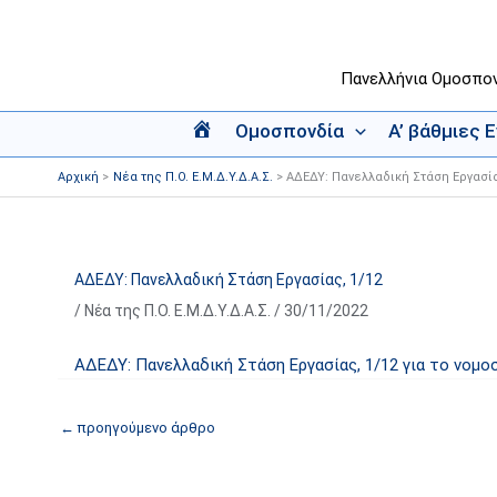
Μετάβαση
στο
περιεχόμενο
Πανελλήνια Ομοσπο
Ομοσπονδία
Α’ βάθμιες 
Α
ρ
Αρχική
Νέα της Π.Ο. Ε.Μ.Δ.Υ.Δ.Α.Σ.
ΑΔΕΔΥ: Πανελλαδική Στάση Εργασία
χ
ι
κ
ή
ΑΔΕΔΥ: Πανελλαδική Στάση Εργασίας, 1/12
/
Νέα της Π.Ο. Ε.Μ.Δ.Υ.Δ.Α.Σ.
/
30/11/2022
ΑΔΕΔΥ: Πανελλαδική Στάση Εργασίας, 1/12 για το νομοσ
←
προηγούμενο άρθρο