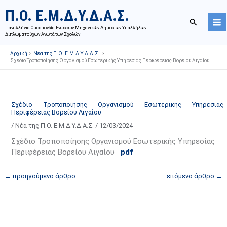
Μετάβαση
Ι
Κ
Π.Ο. Ε.Μ.Δ.Υ.Δ.Α.Σ.
στο
σ
α
Αναζήτησ
περιεχόμενο
Πανελλήνια Ομοσπονδία Ενώσεων Μηχανικών Δημοσίων Υπαλλήλων
τ
τ
Διπλωματούχων Ανωτάτων Σχολών
ο
η
Αρχική
Νέα της Π.Ο. Ε.Μ.Δ.Υ.Δ.Α.Σ.
ρ
γ
Σχέδιο Τροποποίησης Οργανισμού Εσωτερικής Υπηρεσίας Περιφέρειας Βορείου Αιγαίου
ι
ο
κ
ρ
ό
ί
Σχέδιο Τροποποίησης Οργανισμού Εσωτερικής Υπηρεσίας
α
ε
Περιφέρειας Βορείου Αιγαίου
ν
ς
/
Νέα της Π.Ο. Ε.Μ.Δ.Υ.Δ.Α.Σ.
/
12/03/2024
α
ά
Σχέδιο Τροποποίησης Οργανισμού Εσωτερικής Υπηρεσίας
ρ
ρ
Περιφέρειας Βορείου Αιγαίου
pdf
τ
θ
ή
ρ
←
προηγούμενο άρθρο
επόμενο άρθρο
→
σ
ω
ε
ν
ω
ι
ν
σ