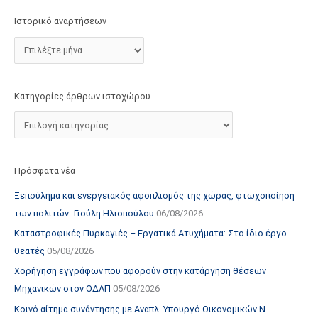
τ
Ιστορικό αναρτήσεων
ο
χ
ώ
ρ
Κατηγορίες άρθρων ιστοχώρου
ο
υ
Πρόσφατα νέα
Ξεπούλημα και ενεργειακός αφοπλισμός της χώρας, φτωχοποίηση
των πολιτών- Γιούλη Ηλιοπούλου
06/08/2026
Καταστροφικές Πυρκαγιές – Εργατικά Ατυχήματα: Στο ίδιο έργο
θεατές
05/08/2026
Χορήγηση εγγράφων που αφορούν στην κατάργηση θέσεων
Μηχανικών στον ΟΔΑΠ
05/08/2026
Κοινό αίτημα συνάντησης με Αναπλ. Υπουργό Οικονομικών Ν.