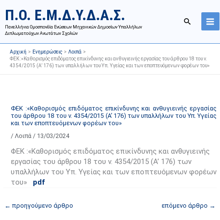
Μετάβαση
Ι
Κ
Π.Ο. Ε.Μ.Δ.Υ.Δ.Α.Σ.
στο
σ
α
Αναζήτησ
περιεχόμενο
Πανελλήνια Ομοσπονδία Ενώσεων Μηχανικών Δημοσίων Υπαλλήλων
τ
τ
Διπλωματούχων Ανωτάτων Σχολών
ο
η
Αρχική
Ενημερώσεις
Λοιπά
ρ
γ
ΦΕΚ :«Καθορισμός επιδόματος επικίνδυνης και ανθυγιεινής εργασίας του άρθρου 18 του ν.
4354/2015 (Α’ 176) των υπαλλήλων του Υπ. Υγείας και των εποπτευόμενων φορέων του»
ι
ο
κ
ρ
ό
ί
α
ε
ΦΕΚ :«Καθορισμός επιδόματος επικίνδυνης και ανθυγιεινής εργασίας
του άρθρου 18 του ν. 4354/2015 (Α’ 176) των υπαλλήλων του Υπ. Υγείας
ν
ς
και των εποπτευόμενων φορέων του»
α
ά
/
Λοιπά
/
13/03/2024
ρ
ρ
ΦΕΚ :«Καθορισμός επιδόματος επικίνδυνης και ανθυγιεινής
τ
θ
εργασίας του άρθρου 18 του ν. 4354/2015 (Α’ 176) των
ή
ρ
υπαλλήλων του Υπ. Υγείας και των εποπτευόμενων φορέων
σ
ω
του»
pdf
ε
ν
ω
ι
←
προηγούμενο άρθρο
επόμενο άρθρο
→
ν
σ