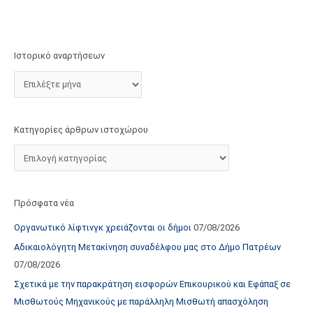
τ
ο
χ
Ιστορικό αναρτήσεων
ώ
ρ
ο
υ
Κατηγορίες άρθρων ιστοχώρου
Πρόσφατα νέα
Οργανωτικό λίφτινγκ χρειάζονται οι δήμοι
07/08/2026
Αδικαιολόγητη Μετακίνηση συναδέλφου μας στο Δήμο Πατρέων
07/08/2026
Σχετικά με την παρακράτηση εισφορών Επικουρικού και Εφάπαξ σε
Μισθωτούς Μηχανικούς με παράλληλη Μισθωτή απασχόληση