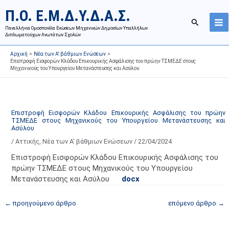
Μετάβαση
Ι
Κ
Π.Ο. Ε.Μ.Δ.Υ.Δ.Α.Σ.
στο
σ
α
Αναζήτησ
περιεχόμενο
Πανελλήνια Ομοσπονδία Ενώσεων Μηχανικών Δημοσίων Υπαλλήλων
τ
τ
Διπλωματούχων Ανωτάτων Σχολών
ο
η
Αρχική
Νέα των Α' βάθμιων Ενώσεων
ρ
γ
Επιστροφή Εισφορών Κλάδου Επικουρικής Ασφάλισης του πρώην ΤΣΜΕΔΕ στους
Μηχανικούς του Υπουργείου Μετανάστευσης και Ασύλου
ι
ο
κ
ρ
ό
ί
α
ε
Επιστροφή Εισφορών Κλάδου Επικουρικής Ασφάλισης του πρώην
ΤΣΜΕΔΕ στους Μηχανικούς του Υπουργείου Μετανάστευσης και
ν
ς
Ασύλου
α
ά
/
Αττικής
,
Νέα των Α' βάθμιων Ενώσεων
/
22/04/2024
ρ
ρ
Επιστροφή Εισφορών Κλάδου Επικουρικής Ασφάλισης του
τ
θ
πρώην ΤΣΜΕΔΕ στους Μηχανικούς του Υπουργείου
ή
ρ
Μετανάστευσης και Ασύλου
docx
σ
ω
ε
ν
←
προηγούμενο άρθρο
επόμενο άρθρο
→
ω
ι
ν
σ