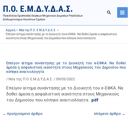
Μετάβαση
Ι
Κ
Π.Ο. Ε.Μ.Δ.Υ.Δ.Α.Σ.
στο
σ
α
Αναζήτησ
περιεχόμενο
Πανελλήνια Ομοσπονδία Ενώσεων Μηχανικών Δημοσίων Υπαλλήλων
τ
τ
Διπλωματούχων Ανωτάτων Σχολών
ο
η
Αρχική
Νέα της Π.Ο. Ε.Μ.Δ.Υ.Δ.Α.Σ.
ρ
γ
Επείγον αίτημα συνάντησης με το Διοικητή του e-ΕΦΚΑ. Να δοθεί άμεσα η ασφαλιστική
ικανότητα στους Μηχανικούς του Δημοσίου που κόπηκε αναιτιολόγητα
ι
ο
κ
ρ
ό
ί
α
ε
Επείγον αίτημα συνάντησης με το Διοικητή του e-ΕΦΚΑ. Να δοθεί
άμεσα η ασφαλιστική ικανότητα στους Μηχανικούς του Δημοσίου που
ν
ς
κόπηκε αναιτιολόγητα
α
ά
/
Νέα της Π.Ο. Ε.Μ.Δ.Υ.Δ.Α.Σ.
/
09/03/2022
ρ
ρ
Επείγον αίτημα συνάντησης με το Διοικητή του e-ΕΦΚΑ. Να
τ
θ
δοθεί άμεσα η ασφαλιστική ικανότητα στους Μηχανικούς
ή
ρ
του Δημοσίου που κόπηκε αναιτιολόγητα .
pdf
σ
ω
ε
ν
←
προηγούμενο άρθρο
επόμενο άρθρο
→
ω
ι
ν
σ