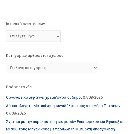
τ
ο
χ
Ιστορικό αναρτήσεων
ώ
ρ
ο
υ
Κατηγορίες άρθρων ιστοχώρου
Πρόσφατα νέα
Οργανωτικό λίφτινγκ χρειάζονται οι δήμοι
07/08/2026
Αδικαιολόγητη Μετακίνηση συναδέλφου μας στο Δήμο Πατρέων
07/08/2026
Σχετικά με την παρακράτηση εισφορών Επικουρικού και Εφάπαξ σε
Μισθωτούς Μηχανικούς με παράλληλη Μισθωτή απασχόληση