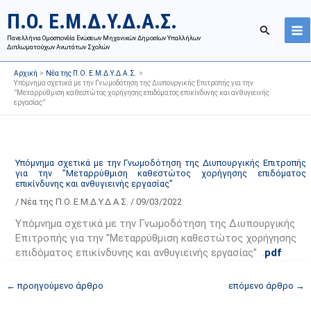
Μετάβαση
Ι
Κ
Π.Ο. Ε.Μ.Δ.Υ.Δ.Α.Σ.
στο
σ
α
Αναζήτησ
περιεχόμενο
Πανελλήνια Ομοσπονδία Ενώσεων Μηχανικών Δημοσίων Υπαλλήλων
τ
τ
Διπλωματούχων Ανωτάτων Σχολών
ο
η
Αρχική
Νέα της Π.Ο. Ε.Μ.Δ.Υ.Δ.Α.Σ.
ρ
γ
Υπόμνημα σχετικά με την Γνωμοδότηση της Διυπουργικής Επιτροπής για την
”Μεταρρύθμιση καθεστώτος χορήγησης επιδόματος επικίνδυνης και ανθυγιεινής
ι
ο
εργασίας”
κ
ρ
ό
ί
α
ε
Υπόμνημα σχετικά με την Γνωμοδότηση της Διυπουργικής Επιτροπής
ν
ς
για την ”Μεταρρύθμιση καθεστώτος χορήγησης επιδόματος
α
ά
επικίνδυνης και ανθυγιεινής εργασίας”
ρ
ρ
/
Νέα της Π.Ο. Ε.Μ.Δ.Υ.Δ.Α.Σ.
/
09/03/2022
τ
θ
Υπόμνημα σχετικά με την Γνωμοδότηση της Διυπουργικής
ή
ρ
Επιτροπής για την ”Μεταρρύθμιση καθεστώτος χορήγησης
σ
ω
επιδόματος επικίνδυνης και ανθυγιεινής εργασίας” .
pdf
ε
ν
←
προηγούμενο άρθρο
επόμενο άρθρο
→
ω
ι
ν
σ