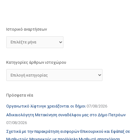
τ
ο
χ
ώ
Ιστορικό αναρτήσεων
ρ
ο
υ
Κατηγορίες άρθρων ιστοχώρου
Πρόσφατα νέα
Οργανωτικό λίφτινγκ χρειάζονται οι δήμοι
07/08/2026
Αδικαιολόγητη Μετακίνηση συναδέλφου μας στο Δήμο Πατρέων
07/08/2026
Σχετικά με την παρακράτηση εισφορών Επικουρικού και Εφάπαξ σε
Μισθωτούς Μηχανικούς με παράλληλη Μισθωτή απασχόληση