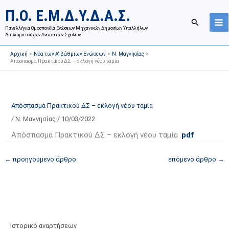
Μετάβαση
Ι
Κ
Π.Ο. Ε.Μ.Δ.Υ.Δ.Α.Σ.
στο
σ
α
Αναζήτησ
περιεχόμενο
Πανελλήνια Ομοσπονδία Ενώσεων Μηχανικών Δημοσίων Υπαλλήλων
τ
τ
Διπλωματούχων Ανωτάτων Σχολών
ο
η
Αρχική
Νέα των Α' βάθμιων Ενώσεων
Ν. Μαγνησίας
ρ
γ
Απόσπασμα Πρακτικού ΔΣ – εκλογή νέου ταμία
ι
ο
κ
ρ
ό
ί
Απόσπασμα Πρακτικού ΔΣ – εκλογή νέου ταμία
α
ε
/
Ν. Μαγνησίας
/
10/03/2022
ν
ς
α
ά
Απόσπασμα Πρακτικού ΔΣ – εκλογή νέου ταμία .
pdf
ρ
ρ
←
προηγούμενο άρθρο
επόμενο άρθρο
→
τ
θ
ή
ρ
σ
ω
ε
ν
ω
ι
ν
σ
Ιστορικό αναρτήσεων