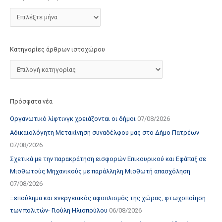
τ
ο
χ
ώ
Κατηγορίες άρθρων ιστοχώρου
ρ
ο
υ
Πρόσφατα νέα
Οργανωτικό λίφτινγκ χρειάζονται οι δήμοι
07/08/2026
Αδικαιολόγητη Μετακίνηση συναδέλφου μας στο Δήμο Πατρέων
07/08/2026
Σχετικά με την παρακράτηση εισφορών Επικουρικού και Εφάπαξ σε
Μισθωτούς Μηχανικούς με παράλληλη Μισθωτή απασχόληση
07/08/2026
Ξεπούλημα και ενεργειακός αφοπλισμός της χώρας, φτωχοποίηση
των πολιτών- Γιούλη Ηλιοπούλου
06/08/2026