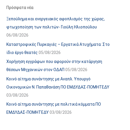
α
ε
Πρόσφατα νέα
ν
ς
Ξεπούλημα και ενεργειακός αφοπλισμός της χώρας,
α
ά
φτωχοποίηση των πολιτών- Γιούλη Ηλιοπούλου
ρ
ρ
06/08/2026
τ
θ
Καταστροφικές Πυρκαγιές – Εργατικά Ατυχήματα: Στο
ή
ρ
ίδιο έργο θεατές
05/08/2026
σ
ω
Χορήγηση εγγράφων που αφορούν στην κατάργηση
ε
ν
θέσεων Μηχανικών στον ΟΔΑΠ
05/08/2026
ω
ι
Κοινό αίτημα συνάντησης με Αναπλ. Υπουργό
ν
σ
Οικονομικών Ν. Παπαθανάση ΠΟ ΕΜΔΥΔΑΣ-ΠΟΜΗΤΕΔΥ
τ
03/08/2026
ο
χ
Κοινό αίτημα συνάντησης με πολιτικά κόμματα ΠΟ
ώ
ΕΜΔΥΔΑΣ-ΠΟΜΗΤΕΔΥ
03/08/2026
ρ
ο