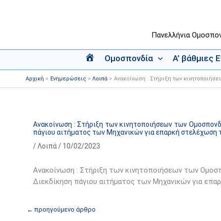
Μετάβαση
στο
περιεχόμενο
Πανελλήνια Ομοσπο
Ομοσπονδία
Α’ βάθμιες 
Α
ρ
Αρχική
Ενημερώσεις
Λοιπά
Ανακοίνωση : Στήριξη των κινητοποιήσ
χ
ι
κ
ή
Ανακοίνωση : Στήριξη των κινητοποιήσεων των Ομοσπον
πάγιου αιτήματος των Μηχανικών για επαρκή στελέχωση 
/
Λοιπά
/
10/02/2023
Ανακοίνωση : Στήριξη των κινητοποιήσεων των Ομο
Διεκδίκηση πάγιου αιτήματος των Μηχανικών για επα
←
προηγούμενο άρθρο