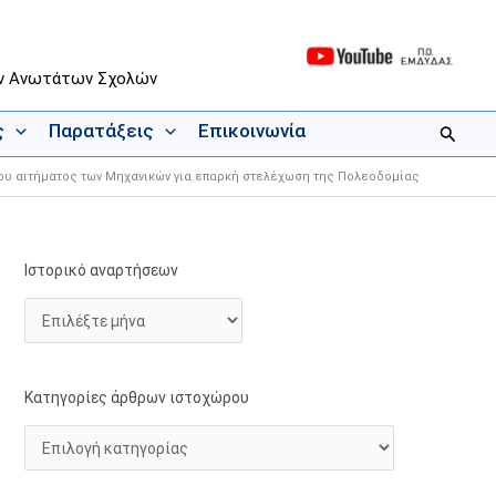
ων Ανωτάτων Σχολών
ς
Παρατάξεις
Επικοινωνία
Αναζήτ
ιου αιτήματος των Μηχανικών για επαρκή στελέχωση της Πολεοδομίας
Ιστορικό αναρτήσεων
Ι
Κ
σ
α
τ
τ
ο
η
ρ
γ
Κατηγορίες άρθρων ιστοχώρου
ι
ο
κ
ρ
ό
ί