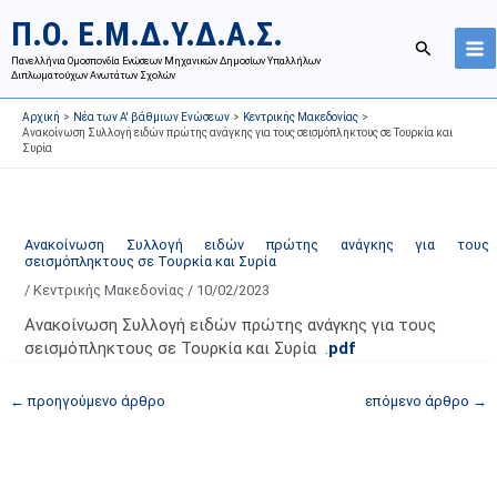
Μετάβαση
Ι
Κ
Π.Ο. Ε.Μ.Δ.Υ.Δ.Α.Σ.
στο
σ
α
Αναζήτησ
περιεχόμενο
Πανελλήνια Ομοσπονδία Ενώσεων Μηχανικών Δημοσίων Υπαλλήλων
τ
τ
Διπλωματούχων Ανωτάτων Σχολών
ο
η
Αρχική
Νέα των Α' βάθμιων Ενώσεων
Κεντρικής Μακεδονίας
ρ
γ
Ανακοίνωση Συλλογή ειδών πρώτης ανάγκης για τους σεισμόπληκτους σε Τουρκία και
Συρία
ι
ο
κ
ρ
ό
ί
α
ε
Ανακοίνωση Συλλογή ειδών πρώτης ανάγκης για τους
σεισμόπληκτους σε Τουρκία και Συρία
ν
ς
/
Κεντρικής Μακεδονίας
/
10/02/2023
α
ά
ρ
ρ
Ανακοίνωση Συλλογή ειδών πρώτης ανάγκης για τους
τ
θ
σεισμόπληκτους σε Τουρκία και Συρία .
pdf
ή
ρ
←
προηγούμενο άρθρο
επόμενο άρθρο
→
σ
ω
ε
ν
ω
ι
ν
σ