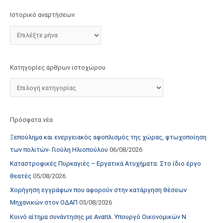
τ
Ιστορικό αναρτήσεων
ο
χ
ώ
ρ
Κατηγορίες άρθρων ιστοχώρου
ο
υ
Πρόσφατα νέα
Ξεπούλημα και ενεργειακός αφοπλισμός της χώρας, φτωχοποίηση
των πολιτών- Γιούλη Ηλιοπούλου
06/08/2026
Καταστροφικές Πυρκαγιές – Εργατικά Ατυχήματα: Στο ίδιο έργο
θεατές
05/08/2026
Χορήγηση εγγράφων που αφορούν στην κατάργηση θέσεων
Μηχανικών στον ΟΔΑΠ
05/08/2026
Κοινό αίτημα συνάντησης με Αναπλ. Υπουργό Οικονομικών Ν.