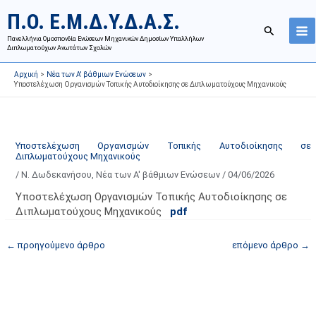
Μετάβαση
Ι
Κ
Π.Ο. Ε.Μ.Δ.Υ.Δ.Α.Σ.
στο
σ
α
Αναζήτησ
περιεχόμενο
Πανελλήνια Ομοσπονδία Ενώσεων Μηχανικών Δημοσίων Υπαλλήλων
τ
τ
Διπλωματούχων Ανωτάτων Σχολών
ο
η
Αρχική
Νέα των Α' βάθμιων Ενώσεων
ρ
γ
Υποστελέχωση Οργανισμών Τοπικής Αυτοδιοίκησης σε Διπλωματούχους Μηχανικούς
ι
ο
κ
ρ
ό
ί
Υποστελέχωση Οργανισμών Τοπικής Αυτοδιοίκησης σε
α
ε
Διπλωματούχους Μηχανικούς
ν
ς
/
Ν. Δωδεκανήσου
,
Νέα των Α' βάθμιων Ενώσεων
/
04/06/2026
α
ά
Υποστελέχωση Οργανισμών Τοπικής Αυτοδιοίκησης σε
ρ
ρ
Διπλωματούχους Μηχανικούς
pdf
τ
θ
ή
ρ
←
προηγούμενο άρθρο
επόμενο άρθρο
→
σ
ω
ε
ν
ω
ι
ν
σ