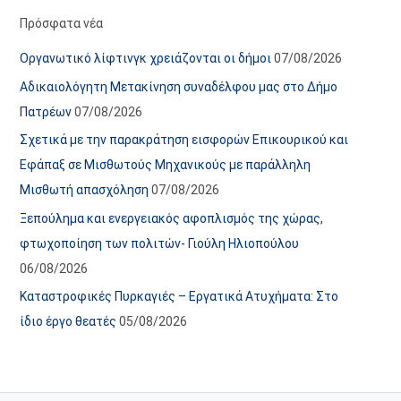
α
ε
Πρόσφατα νέα
ν
ς
Οργανωτικό λίφτινγκ χρειάζονται οι δήμοι
07/08/2026
α
ά
Αδικαιολόγητη Μετακίνηση συναδέλφου μας στο Δήμο
ρ
ρ
Πατρέων
07/08/2026
τ
θ
Σχετικά με την παρακράτηση εισφορών Επικουρικού και
ή
ρ
Εφάπαξ σε Μισθωτούς Μηχανικούς με παράλληλη
σ
ω
Μισθωτή απασχόληση
07/08/2026
ε
ν
Ξεπούλημα και ενεργειακός αφοπλισμός της χώρας,
ω
ι
φτωχοποίηση των πολιτών- Γιούλη Ηλιοπούλου
ν
σ
06/08/2026
τ
ο
Καταστροφικές Πυρκαγιές – Εργατικά Ατυχήματα: Στο
χ
ίδιο έργο θεατές
05/08/2026
ώ
ρ
ο