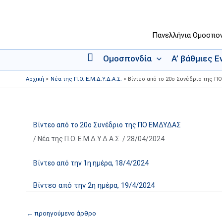
Μετάβαση
στο
περιεχόμενο
Πανελλήνια Ομοσπο
Ομοσπονδία
Α’ βάθμιες 
Α
ρ
Αρχική
Νέα της Π.Ο. Ε.Μ.Δ.Υ.Δ.Α.Σ.
Βίντεο από το 20ο Συνέδριο της 
χ
ι
κ
ή
Βίντεο από το 20ο Συνέδριο της ΠΟ ΕΜΔΥΔΑΣ
/
Νέα της Π.Ο. Ε.Μ.Δ.Υ.Δ.Α.Σ.
/
28/04/2024
Βίντεο από την 1η ημέρα, 18/4/2024
Βίντεο από την 2η ημέρα, 19/4/2024
←
προηγούμενο άρθρο