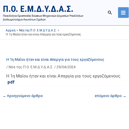
Μετάβαση
Ι
Κ
Π.Ο. Ε.Μ.Δ.Υ.Δ.Α.Σ.
στο
σ
α
Αναζήτησ
περιεχόμενο
Πανελλήνια Ομοσπονδία Ενώσεων Μηχανικών Δημοσίων Υπαλλήλων
τ
τ
Διπλωματούχων Ανωτάτων Σχολών
ο
η
Αρχική
Νέα της Π.Ο. Ε.Μ.Δ.Υ.Δ.Α.Σ.
ρ
γ
H 1η Μαΐου ήταν και είναι Απεργία για τους εργαζόμενους
ι
ο
κ
ρ
ό
ί
H 1η Μαΐου ήταν και είναι Απεργία για τους εργαζόμενους
α
ε
/
Νέα της Π.Ο. Ε.Μ.Δ.Υ.Δ.Α.Σ.
/
29/04/2024
ν
ς
α
ά
H 1η Μαΐου ήταν και είναι Απεργία για τους εργαζόμενους
pdf
ρ
ρ
τ
θ
←
προηγούμενο άρθρο
επόμενο άρθρο
→
ή
ρ
σ
ω
ε
ν
ω
ι
ν
σ