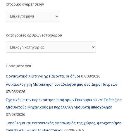
τ
Ιστορικό αναρτήσεων
ο
χ
ώ
ρ
Κατηγορίες άρθρων ιστοχώρου
ο
υ
Πρόσφατα νέα
Οργανωτικό λίφτινγκ χρειάζονται οι δήμοι
07/08/2026
Αδικαιολόγητη Μετακίνηση συναδέλφου μας στο Δήμο Πατρέων
07/08/2026
Σχετικά με την παρακράτηση εισφορών Επικουρικού και Εφάπαξ σε
Μισθωτούς Μηχανικούς με παράλληλη Μισθωτή απασχόληση
07/08/2026
Ξεπούλημα και ενεργειακός αφοπλισμός της χώρας, φτωχοποίηση
των πολιτών- Γιούλη Ηλιοπούλου
06/08/2026