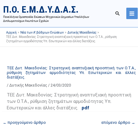
Μετάβαση
Ι
Κ
Π.Ο. Ε.Μ.Δ.Υ.Δ.Α.Σ.
στο
σ
α
Αναζήτησ
περιεχόμενο
Πανελλήνια Ομοσπονδία Ενώσεων Μηχανικών Δημοσίων Υπαλλήλων
τ
τ
Διπλωματούχων Ανωτάτων Σχολών
ο
η
Αρχική
Νέα των Α' βάθμιων Ενώσεων
Δυτικής Μακεδονίας
ρ
γ
ΤΕΕ Δυτ. Μακεδονίας: Στρατηγική αναπτυξιακή προοπτική των Ο.Τ.Α., ρύθμιση
ζητημάτων αρμοδιότητας Υπ. Εσωτερικών και άλλες διατάξεις.
ι
ο
κ
ρ
ό
ί
α
ε
ΤΕΕ Δυτ. Μακεδονίας: Στρατηγική αναπτυξιακή προοπτική των Ο.Τ.Α.,
ρύθμιση ζητημάτων αρμοδιότητας Υπ. Εσωτερικών και άλλες
ν
ς
διατάξεις.
α
ά
/
Δυτικής Μακεδονίας
/
24/03/2020
ρ
ρ
ΤΕΕ Δυτ. Μακεδονίας: Στρατηγική αναπτυξιακή προοπτική
τ
θ
των Ο.Τ.Α., ρύθμιση ζητημάτων αρμοδιότητας Υπ.
ή
ρ
Εσωτερικών και άλλες διατάξεις. .
pdf
σ
ω
ε
ν
←
προηγούμενο άρθρο
επόμενο άρθρο
→
ω
ι
ν
σ