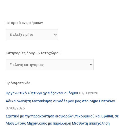
τ
ο
χ
Ιστορικό αναρτήσεων
ώ
ρ
ο
υ
Κατηγορίες άρθρων ιστοχώρου
Πρόσφατα νέα
Οργανωτικό λίφτινγκ χρειάζονται οι δήμοι
07/08/2026
Αδικαιολόγητη Μετακίνηση συναδέλφου μας στο Δήμο Πατρέων
07/08/2026
Σχετικά με την παρακράτηση εισφορών Επικουρικού και Εφάπαξ σε
Μισθωτούς Μηχανικούς με παράλληλη Μισθωτή απασχόληση