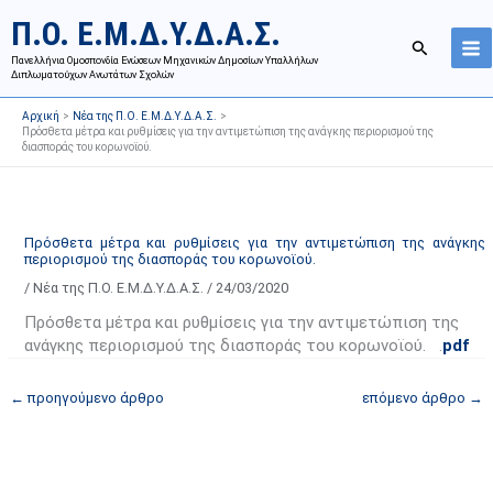
Μετάβαση
Ι
Κ
Π.Ο. Ε.Μ.Δ.Υ.Δ.Α.Σ.
στο
σ
α
Αναζήτησ
περιεχόμενο
Πανελλήνια Ομοσπονδία Ενώσεων Μηχανικών Δημοσίων Υπαλλήλων
τ
τ
Διπλωματούχων Ανωτάτων Σχολών
ο
η
Αρχική
Νέα της Π.Ο. Ε.Μ.Δ.Υ.Δ.Α.Σ.
ρ
γ
Πρόσθετα μέτρα και ρυθμίσεις για την αντιμετώπιση της ανάγκης περιορισμού της
διασποράς του κορωνοϊού.
ι
ο
κ
ρ
ό
ί
α
ε
Πρόσθετα μέτρα και ρυθμίσεις για την αντιμετώπιση της ανάγκης
περιορισμού της διασποράς του κορωνοϊού.
ν
ς
/
Νέα της Π.Ο. Ε.Μ.Δ.Υ.Δ.Α.Σ.
/
24/03/2020
α
ά
ρ
ρ
Πρόσθετα μέτρα και ρυθμίσεις για την αντιμετώπιση της
τ
θ
ανάγκης περιορισμού της διασποράς του κορωνοϊού. .
pdf
ή
ρ
←
προηγούμενο άρθρο
επόμενο άρθρο
→
σ
ω
ε
ν
ω
ι
ν
σ