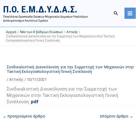
Μετάβαση
Ι
Κ
Π.Ο. Ε.Μ.Δ.Υ.Δ.Α.Σ.
στο
σ
α
Αναζήτησ
περιεχόμενο
Πανελλήνια Ομοσπονδία Ενώσεων Μηχανικών Δημοσίων Υπαλλήλων
τ
τ
Διπλωματούχων Ανωτάτων Σχολών
ο
η
Αρχική
Νέα των Α' βάθμιων Ενώσεων
Αττικής
ρ
γ
Συνδικαλιστική Διευκόλυνση για την Συμμετοχή των Μηχανικών στην Τακτική
Εκλογοαπολογιστική Γενική Συνέλευση
ι
ο
κ
ρ
ό
ί
α
ε
Συνδικαλιστική Διευκόλυνση για την Συμμετοχή των Μηχανικών στην
Τακτική Εκλογοαπολογιστική Γενική Συνέλευση
ν
ς
/
Αττικής
/
10/11/2021
α
ά
ρ
ρ
Συνδικαλιστική Διευκόλυνση για την Συμμετοχή των
τ
θ
Μηχανικών στην Τακτική Εκλογοαπολογιστική Γενική
Συνέλευση .
pdf
ή
ρ
σ
ω
←
προηγούμενο άρθρο
επόμενο άρθρο
→
ε
ν
ω
ι
ν
σ