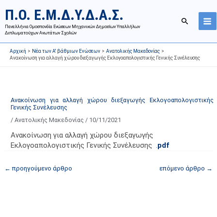
Μετάβαση
Ι
Κ
Π.Ο. Ε.Μ.Δ.Υ.Δ.Α.Σ.
στο
σ
α
Αναζήτησ
περιεχόμενο
Πανελλήνια Ομοσπονδία Ενώσεων Μηχανικών Δημοσίων Υπαλλήλων
τ
τ
Διπλωματούχων Ανωτάτων Σχολών
ο
η
Αρχική
Νέα των Α' βάθμιων Ενώσεων
Ανατολικής Μακεδονίας
ρ
γ
Ανακοίνωση για αλλαγή χώρου διεξαγωγής Εκλογοαπολογιστικής Γενικής Συνέλευσης
ι
ο
κ
ρ
ό
ί
Ανακοίνωση για αλλαγή χώρου διεξαγωγής Εκλογοαπολογιστικής
α
ε
Γενικής Συνέλευσης
ν
ς
/
Ανατολικής Μακεδονίας
/
10/11/2021
α
ά
Ανακοίνωση για αλλαγή χώρου διεξαγωγής
ρ
ρ
Εκλογοαπολογιστικής Γενικής Συνέλευσης .
pdf
τ
θ
ή
ρ
←
προηγούμενο άρθρο
επόμενο άρθρο
→
σ
ω
ε
ν
ω
ι
ν
σ