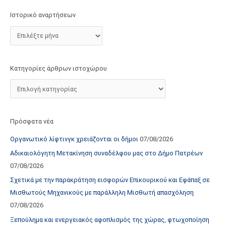
τ
Ιστορικό αναρτήσεων
ο
χ
ώ
ρ
Κατηγορίες άρθρων ιστοχώρου
ο
υ
Πρόσφατα νέα
Οργανωτικό λίφτινγκ χρειάζονται οι δήμοι
07/08/2026
Αδικαιολόγητη Μετακίνηση συναδέλφου μας στο Δήμο Πατρέων
07/08/2026
Σχετικά με την παρακράτηση εισφορών Επικουρικού και Εφάπαξ σε
Μισθωτούς Μηχανικούς με παράλληλη Μισθωτή απασχόληση
07/08/2026
Ξεπούλημα και ενεργειακός αφοπλισμός της χώρας, φτωχοποίηση