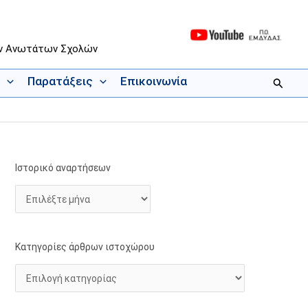
ων Ανωτάτων Σχολών
Παρατάξεις
Επικοινωνία
Αναζήτ
Ιστορικό αναρτήσεων
Ι
Κ
σ
α
τ
τ
ο
η
ρ
γ
Κατηγορίες άρθρων ιστοχώρου
ι
ο
κ
ρ
ό
ί