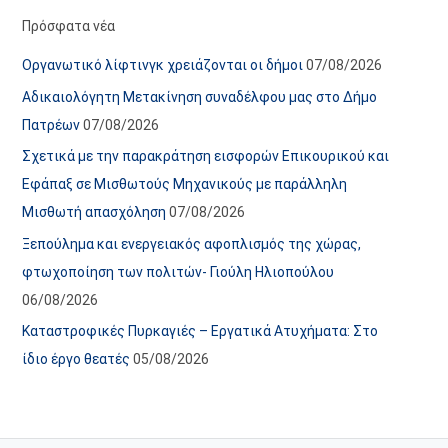
α
ε
Πρόσφατα νέα
ν
ς
Οργανωτικό λίφτινγκ χρειάζονται οι δήμοι
07/08/2026
α
ά
Αδικαιολόγητη Μετακίνηση συναδέλφου μας στο Δήμο
ρ
ρ
Πατρέων
07/08/2026
τ
θ
Σχετικά με την παρακράτηση εισφορών Επικουρικού και
ή
ρ
Εφάπαξ σε Μισθωτούς Μηχανικούς με παράλληλη
σ
ω
Μισθωτή απασχόληση
07/08/2026
ε
ν
Ξεπούλημα και ενεργειακός αφοπλισμός της χώρας,
ω
ι
φτωχοποίηση των πολιτών- Γιούλη Ηλιοπούλου
ν
σ
06/08/2026
τ
ο
Καταστροφικές Πυρκαγιές – Εργατικά Ατυχήματα: Στο
χ
ίδιο έργο θεατές
05/08/2026
ώ
ρ
ο