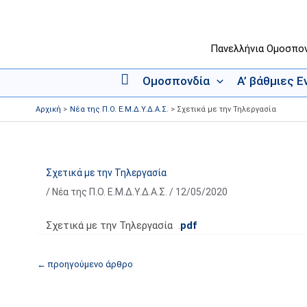
Μετάβαση
στο
περιεχόμενο
Πανελλήνια Ομοσπο
Ομοσπονδία
Α’ βάθμιες 
Α
ρ
Αρχική
Νέα της Π.Ο. Ε.Μ.Δ.Υ.Δ.Α.Σ.
Σχετικά με την Τηλεργασία
χ
ι
κ
ή
Σχετικά με την Τηλεργασία
/
Νέα της Π.Ο. Ε.Μ.Δ.Υ.Δ.Α.Σ.
/
12/05/2020
Σχετικά με την Τηλεργασία .
pdf
←
προηγούμενο άρθρο