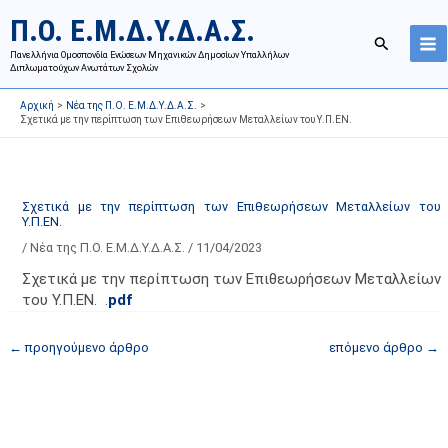
Μετάβαση
Ι
Κ
Π.Ο. Ε.Μ.Δ.Υ.Δ.Α.Σ.
στο
σ
α
Αναζήτησ
περιεχόμενο
Πανελλήνια Ομοσπονδία Ενώσεων Μηχανικών Δημοσίων Υπαλλήλων
τ
τ
Διπλωματούχων Ανωτάτων Σχολών
ο
η
Αρχική
Νέα της Π.Ο. Ε.Μ.Δ.Υ.Δ.Α.Σ.
ρ
γ
Σχετικά με την περίπτωση των Επιθεωρήσεων Μεταλλείων του Υ.Π.ΕΝ.
ι
ο
κ
ρ
ό
ί
Σχετικά με την περίπτωση των Επιθεωρήσεων Μεταλλείων του
α
ε
Υ.Π.ΕΝ.
ν
ς
/
Νέα της Π.Ο. Ε.Μ.Δ.Υ.Δ.Α.Σ.
/
11/04/2023
α
ά
Σχετικά με την περίπτωση των Επιθεωρήσεων Μεταλλείων
ρ
ρ
του Υ.Π.ΕΝ. .
pdf
τ
θ
ή
ρ
←
προηγούμενο άρθρο
επόμενο άρθρο
→
σ
ω
ε
ν
ω
ι
ν
σ