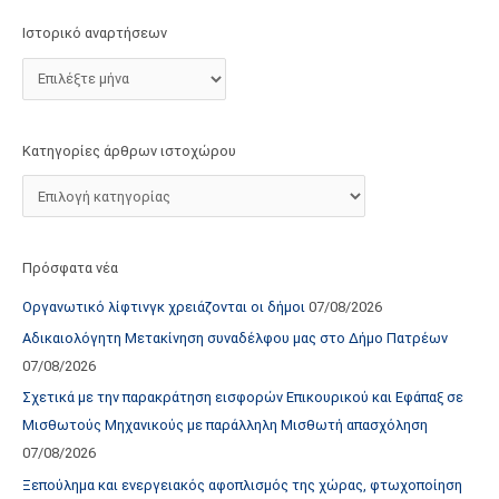
τ
Ιστορικό αναρτήσεων
ο
χ
ώ
ρ
Κατηγορίες άρθρων ιστοχώρου
ο
υ
Πρόσφατα νέα
Οργανωτικό λίφτινγκ χρειάζονται οι δήμοι
07/08/2026
Αδικαιολόγητη Μετακίνηση συναδέλφου μας στο Δήμο Πατρέων
07/08/2026
Σχετικά με την παρακράτηση εισφορών Επικουρικού και Εφάπαξ σε
Μισθωτούς Μηχανικούς με παράλληλη Μισθωτή απασχόληση
07/08/2026
Ξεπούλημα και ενεργειακός αφοπλισμός της χώρας, φτωχοποίηση