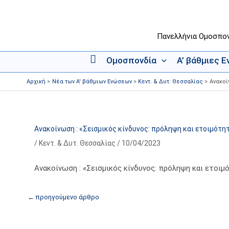
Μετάβαση
στο
περιεχόμενο
Πανελλήνια Ομοσπο
Ομοσπονδία
Α’ βάθμιες 
Α
ρ
Αρχική
Νέα των Α' βάθμιων Ενώσεων
Κεντ. & Δυτ. Θεσσαλίας
Ανακοί
χ
ι
κ
ή
Ανακοίνωση : «Σεισμικός κίνδυνος: πρόληψη και ετοιμότη
/
Κεντ. & Δυτ. Θεσσαλίας
/
10/04/2023
Ανακοίνωση : «Σεισμικός κίνδυνος: πρόληψη και ετοιμ
←
προηγούμενο άρθρο