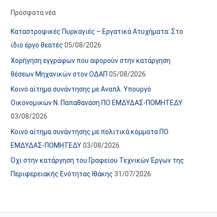
α
ε
Πρόσφατα νέα
ν
ς
Καταστροφικές Πυρκαγιές – Εργατικά Ατυχήματα: Στο
α
ά
ίδιο έργο θεατές
05/08/2026
ρ
ρ
Χορήγηση εγγράφων που αφορούν στην κατάργηση
τ
θ
θέσεων Μηχανικών στον ΟΔΑΠ
05/08/2026
ή
ρ
Κοινό αίτημα συνάντησης με Αναπλ. Υπουργό
σ
ω
Οικονομικών Ν. Παπαθανάση ΠΟ ΕΜΔΥΔΑΣ-ΠΟΜΗΤΕΔΥ
ε
ν
03/08/2026
ω
ι
Κοινό αίτημα συνάντησης με πολιτικά κόμματα ΠΟ
ν
σ
ΕΜΔΥΔΑΣ-ΠΟΜΗΤΕΔΥ
03/08/2026
τ
ο
Όχι στην κατάργηση του Γραφείου Τεχνικών Έργων της
χ
Περιφερειακής Ενότητας Ιθάκης
31/07/2026
ώ
ρ
ο