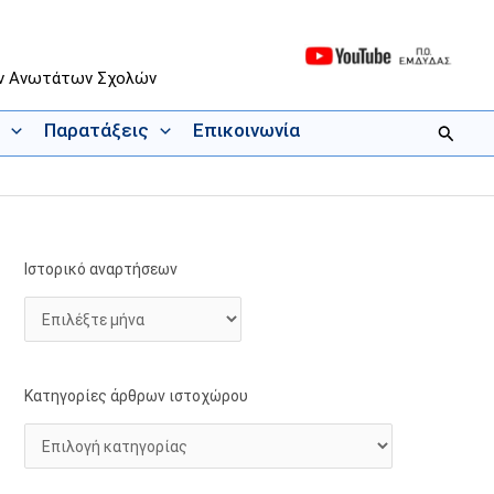
ων Ανωτάτων Σχολών
Παρατάξεις
Επικοινωνία
Αναζήτ
Ιστορικό αναρτήσεων
Ι
Κ
σ
α
τ
τ
ο
η
ρ
γ
Κατηγορίες άρθρων ιστοχώρου
ι
ο
κ
ρ
ό
ί