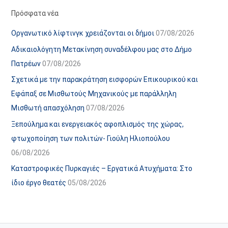
α
ε
Πρόσφατα νέα
ν
ς
Οργανωτικό λίφτινγκ χρειάζονται οι δήμοι
07/08/2026
α
ά
Αδικαιολόγητη Μετακίνηση συναδέλφου μας στο Δήμο
ρ
ρ
Πατρέων
07/08/2026
τ
θ
Σχετικά με την παρακράτηση εισφορών Επικουρικού και
ή
ρ
Εφάπαξ σε Μισθωτούς Μηχανικούς με παράλληλη
σ
ω
Μισθωτή απασχόληση
07/08/2026
ε
ν
Ξεπούλημα και ενεργειακός αφοπλισμός της χώρας,
ω
ι
φτωχοποίηση των πολιτών- Γιούλη Ηλιοπούλου
ν
σ
06/08/2026
τ
ο
Καταστροφικές Πυρκαγιές – Εργατικά Ατυχήματα: Στο
χ
ίδιο έργο θεατές
05/08/2026
ώ
ρ
ο