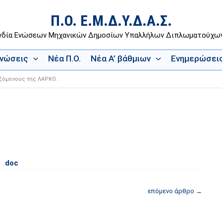
Π.Ο. Ε.Μ.Δ.Υ.Δ.Α.Σ.
νδία Ενώσεων Μηχανικών Δημοσίων Υπαλλήλων Διπλωματούχ
Ενώσεις
Νέα Π.Ο.
Νέα Α’ βάθμιων
Ενημερώσει
ζόμενους της ΛΑΡΚΟ.
 .
doc
επόμενο άρθρο
→