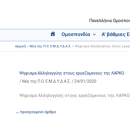
Μετάβαση
στο
περιεχόμενο
Πανελλήνια Ομοσπο
Ομοσπονδία
Α’ βάθμιες 
Α
ρ
Αρχική
Νέα της Π.Ο. Ε.Μ.Δ.Υ.Δ.Α.Σ.
Ψήφισμα Αλληλεγγύης στους εργα
χ
ι
κ
ή
Ψήφισμα Αλληλεγγύης στους εργαζόμενους της ΛΑΡΚΟ.
/
Νέα της Π.Ο. Ε.Μ.Δ.Υ.Δ.Α.Σ.
/
24/01/2020
Ψήφισμα Αλληλεγγύης στους εργαζόμενους της ΛΑΡΚΟ
←
προηγούμενο άρθρο