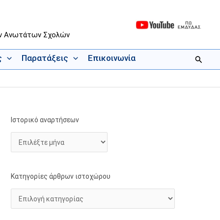
ων Ανωτάτων Σχολών
ς
Παρατάξεις
Επικοινωνία
Αναζήτ
Ιστορικό αναρτήσεων
Ι
Κ
σ
α
τ
τ
ο
η
ρ
γ
Κατηγορίες άρθρων ιστοχώρου
ι
ο
κ
ρ
ό
ί