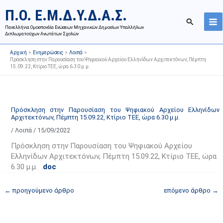
Μετάβαση
Ι
Κ
Π.Ο. Ε.Μ.Δ.Υ.Δ.Α.Σ.
στο
σ
α
Αναζήτησ
περιεχόμενο
Πανελλήνια Ομοσπονδία Ενώσεων Μηχανικών Δημοσίων Υπαλλήλων
τ
τ
Διπλωματούχων Ανωτάτων Σχολών
ο
η
Αρχική
Ενημερώσεις
Λοιπά
ρ
γ
Πρόσκληση στην Παρουσίαση του Ψηφιακού Αρχείου Ελληνίδων Αρχιτεκτόνων, Πέμπτη
15.09.22, Κτίριο ΤΕΕ, ώρα 6.30 μ.μ.
ι
ο
κ
ρ
ό
ί
α
ε
Πρόσκληση στην Παρουσίαση του Ψηφιακού Αρχείου Ελληνίδων
Αρχιτεκτόνων, Πέμπτη 15.09.22, Κτίριο ΤΕΕ, ώρα 6.30 μ.μ.
ν
ς
/
Λοιπά
/
15/09/2022
α
ά
ρ
ρ
Πρόσκληση στην Παρουσίαση του Ψηφιακού Αρχείου
τ
θ
Ελληνίδων Αρχιτεκτόνων, Πέμπτη 15.09.22, Κτίριο ΤΕΕ, ώρα
6.30 μ.μ. .
doc
ή
ρ
σ
ω
←
προηγούμενο άρθρο
επόμενο άρθρο
→
ε
ν
ω
ι
ν
σ