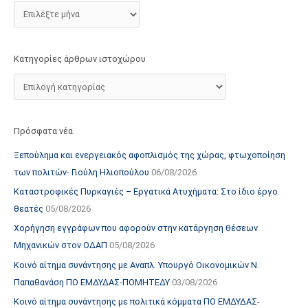
τ
ο
χ
Κατηγορίες άρθρων ιστοχώρου
ώ
ρ
ο
υ
Πρόσφατα νέα
Ξεπούλημα και ενεργειακός αφοπλισμός της χώρας, φτωχοποίηση
των πολιτών- Γιούλη Ηλιοπούλου
06/08/2026
Καταστροφικές Πυρκαγιές – Εργατικά Ατυχήματα: Στο ίδιο έργο
θεατές
05/08/2026
Χορήγηση εγγράφων που αφορούν στην κατάργηση θέσεων
Μηχανικών στον ΟΔΑΠ
05/08/2026
Κοινό αίτημα συνάντησης με Αναπλ. Υπουργό Οικονομικών Ν.
Παπαθανάση ΠΟ ΕΜΔΥΔΑΣ-ΠΟΜΗΤΕΔΥ
03/08/2026
Κοινό αίτημα συνάντησης με πολιτικά κόμματα ΠΟ ΕΜΔΥΔΑΣ-