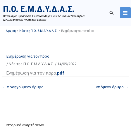
Μετάβαση
Ι
Κ
Π.Ο. Ε.Μ.Δ.Υ.Δ.Α.Σ.
στο
σ
α
Αναζήτησ
περιεχόμενο
Πανελλήνια Ομοσπονδία Ενώσεων Μηχανικών Δημοσίων Υπαλλήλων
τ
τ
Διπλωματούχων Ανωτάτων Σχολών
ο
η
Αρχική
Νέα της Π.Ο. Ε.Μ.Δ.Υ.Δ.Α.Σ.
Ενημέρωση για τον πόρο
ρ
γ
ι
ο
κ
ρ
ό
ί
Ενημέρωση για τον πόρο
α
ε
/
Νέα της Π.Ο. Ε.Μ.Δ.Υ.Δ.Α.Σ.
/
14/09/2022
ν
ς
Ενημέρωση για τον πόρο.
pdf
α
ά
ρ
ρ
←
προηγούμενο άρθρο
επόμενο άρθρο
→
τ
θ
ή
ρ
σ
ω
ε
ν
ω
ι
Ιστορικό αναρτήσεων
ν
σ