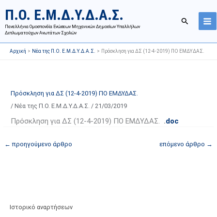
Μετάβαση
Ι
Κ
Π.Ο. Ε.Μ.Δ.Υ.Δ.Α.Σ.
στο
σ
α
Αναζήτησ
περιεχόμενο
Πανελλήνια Ομοσπονδία Ενώσεων Μηχανικών Δημοσίων Υπαλλήλων
τ
τ
Διπλωματούχων Ανωτάτων Σχολών
ο
η
Αρχική
Νέα της Π.Ο. Ε.Μ.Δ.Υ.Δ.Α.Σ.
Πρόσκληση για ΔΣ (12-4-2019) ΠΟ ΕΜΔΥΔΑΣ.
ρ
γ
ι
ο
κ
ρ
ό
ί
Πρόσκληση για ΔΣ (12-4-2019) ΠΟ ΕΜΔΥΔΑΣ.
α
ε
/
Νέα της Π.Ο. Ε.Μ.Δ.Υ.Δ.Α.Σ.
/
21/03/2019
ν
ς
Πρόσκληση για ΔΣ (12-4-2019) ΠΟ ΕΜΔΥΔΑΣ.
.
doc
α
ά
ρ
ρ
←
προηγούμενο άρθρο
επόμενο άρθρο
→
τ
θ
ή
ρ
σ
ω
ε
ν
ω
ι
Ιστορικό αναρτήσεων
ν
σ