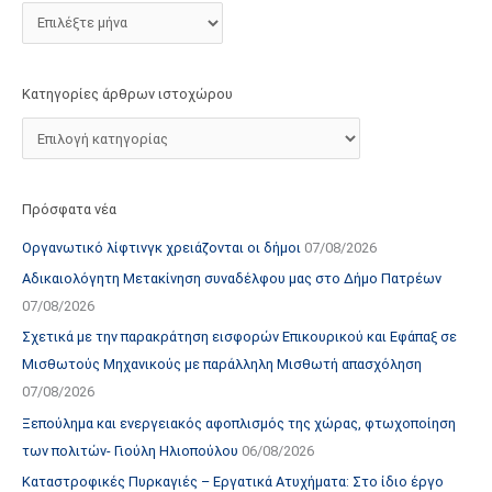
τ
ο
χ
Κατηγορίες άρθρων ιστοχώρου
ώ
ρ
ο
υ
Πρόσφατα νέα
Οργανωτικό λίφτινγκ χρειάζονται οι δήμοι
07/08/2026
Αδικαιολόγητη Μετακίνηση συναδέλφου μας στο Δήμο Πατρέων
07/08/2026
Σχετικά με την παρακράτηση εισφορών Επικουρικού και Εφάπαξ σε
Μισθωτούς Μηχανικούς με παράλληλη Μισθωτή απασχόληση
07/08/2026
Ξεπούλημα και ενεργειακός αφοπλισμός της χώρας, φτωχοποίηση
των πολιτών- Γιούλη Ηλιοπούλου
06/08/2026
Καταστροφικές Πυρκαγιές – Εργατικά Ατυχήματα: Στο ίδιο έργο