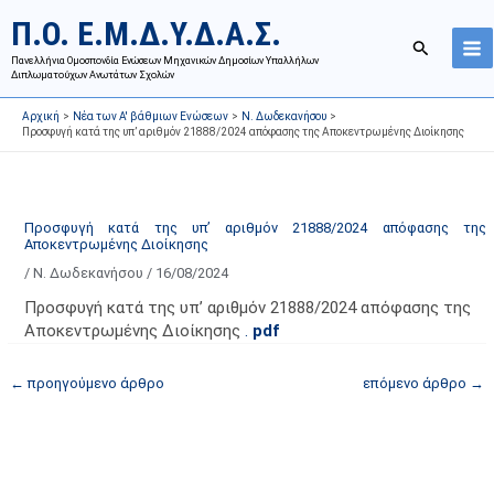
Μετάβαση
Ι
Κ
Π.Ο. Ε.Μ.Δ.Υ.Δ.Α.Σ.
στο
σ
α
Αναζήτησ
περιεχόμενο
Πανελλήνια Ομοσπονδία Ενώσεων Μηχανικών Δημοσίων Υπαλλήλων
τ
τ
Διπλωματούχων Ανωτάτων Σχολών
ο
η
Αρχική
Νέα των Α' βάθμιων Ενώσεων
Ν. Δωδεκανήσου
ρ
γ
Προσφυγή κατά της υπ’ αριθμόν 21888/2024 απόφασης της Αποκεντρωμένης Διοίκησης
ι
ο
κ
ρ
ό
ί
Προσφυγή κατά της υπ’ αριθμόν 21888/2024 απόφασης της
α
ε
Αποκεντρωμένης Διοίκησης
ν
ς
/
Ν. Δωδεκανήσου
/
16/08/2024
α
ά
Προσφυγή κατά της υπ’ αριθμόν 21888/2024 απόφασης της
ρ
ρ
Αποκεντρωμένης Διοίκησης
.
pdf
τ
θ
ή
ρ
←
προηγούμενο άρθρο
επόμενο άρθρο
→
σ
ω
ε
ν
ω
ι
ν
σ