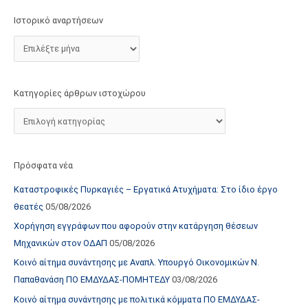
τ
Ιστορικό αναρτήσεων
ο
χ
ώ
ρ
Κατηγορίες άρθρων ιστοχώρου
ο
υ
Πρόσφατα νέα
Καταστροφικές Πυρκαγιές – Εργατικά Ατυχήματα: Στο ίδιο έργο
θεατές
05/08/2026
Χορήγηση εγγράφων που αφορούν στην κατάργηση θέσεων
Μηχανικών στον ΟΔΑΠ
05/08/2026
Κοινό αίτημα συνάντησης με Αναπλ. Υπουργό Οικονομικών Ν.
Παπαθανάση ΠΟ ΕΜΔΥΔΑΣ-ΠΟΜΗΤΕΔΥ
03/08/2026
Κοινό αίτημα συνάντησης με πολιτικά κόμματα ΠΟ ΕΜΔΥΔΑΣ-