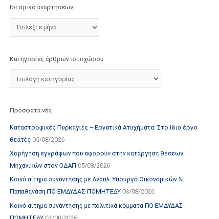
τ
Ιστορικό αναρτήσεων
ο
χ
ώ
ρ
Κατηγορίες άρθρων ιστοχώρου
ο
υ
Πρόσφατα νέα
Καταστροφικές Πυρκαγιές – Εργατικά Ατυχήματα: Στο ίδιο έργο
θεατές
05/08/2026
Χορήγηση εγγράφων που αφορούν στην κατάργηση θέσεων
Μηχανικών στον ΟΔΑΠ
05/08/2026
Κοινό αίτημα συνάντησης με Αναπλ. Υπουργό Οικονομικών Ν.
Παπαθανάση ΠΟ ΕΜΔΥΔΑΣ-ΠΟΜΗΤΕΔΥ
03/08/2026
Κοινό αίτημα συνάντησης με πολιτικά κόμματα ΠΟ ΕΜΔΥΔΑΣ-
ΠΟΜΗΤΕΔΥ
03/08/2026