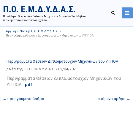
Μετάβαση
Ι
Κ
Π.Ο. Ε.Μ.Δ.Υ.Δ.Α.Σ.
στο
σ
α
Αναζήτησ
περιεχόμενο
Πανελλήνια Ομοσπονδία Ενώσεων Μηχανικών Δημοσίων Υπαλλήλων
τ
τ
Διπλωματούχων Ανωτάτων Σχολών
ο
η
Αρχική
Νέα της Π.Ο. Ε.Μ.Δ.Υ.Δ.Α.Σ.
ρ
γ
Περιγράμματα Θέσεων Διπλωματούχων Μηχανικών του ΥΠΠΟΑ
ι
ο
κ
ρ
ό
ί
Περιγράμματα Θέσεων Διπλωματούχων Μηχανικών του ΥΠΠΟΑ
α
ε
/
Νέα της Π.Ο. Ε.Μ.Δ.Υ.Δ.Α.Σ.
/
02/04/2021
ν
ς
α
ά
Περιγράμματα Θέσεων Διπλωματούχων Μηχανικών του
ΥΠΠΟΑ .
pdf
ρ
ρ
τ
θ
←
προηγούμενο άρθρο
επόμενο άρθρο
→
ή
ρ
σ
ω
ε
ν
ω
ι
ν
σ