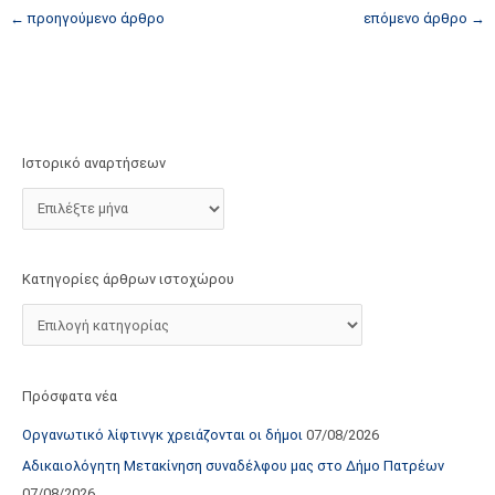
τ
←
προηγούμενο άρθρο
επόμενο άρθρο
→
ο
χ
ώ
ρ
ο
Ιστορικό αναρτήσεων
υ
Κατηγορίες άρθρων ιστοχώρου
Πρόσφατα νέα
Οργανωτικό λίφτινγκ χρειάζονται οι δήμοι
07/08/2026
Αδικαιολόγητη Μετακίνηση συναδέλφου μας στο Δήμο Πατρέων
07/08/2026