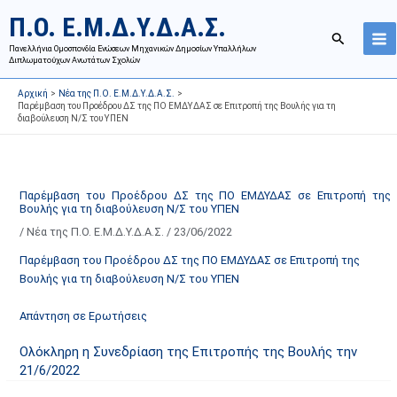
Μετάβαση
Ι
Κ
Π.Ο. Ε.Μ.Δ.Υ.Δ.Α.Σ.
στο
σ
α
Αναζήτησ
περιεχόμενο
Πανελλήνια Ομοσπονδία Ενώσεων Μηχανικών Δημοσίων Υπαλλήλων
τ
τ
Διπλωματούχων Ανωτάτων Σχολών
ο
η
Αρχική
Νέα της Π.Ο. Ε.Μ.Δ.Υ.Δ.Α.Σ.
ρ
γ
Παρέμβαση του Προέδρου ΔΣ της ΠΟ ΕΜΔΥΔΑΣ σε Επιτροπή της Βουλής για τη
διαβούλευση Ν/Σ του ΥΠΕΝ
ι
ο
κ
ρ
ό
ί
α
ε
Παρέμβαση του Προέδρου ΔΣ της ΠΟ ΕΜΔΥΔΑΣ σε Επιτροπή της
Βουλής για τη διαβούλευση Ν/Σ του ΥΠΕΝ
ν
ς
/
Νέα της Π.Ο. Ε.Μ.Δ.Υ.Δ.Α.Σ.
/
23/06/2022
α
ά
ρ
ρ
Παρέμβαση του Προέδρου ΔΣ της ΠΟ ΕΜΔΥΔΑΣ σε Επιτροπή της
τ
θ
Βουλής για τη διαβούλευση Ν/Σ του ΥΠΕΝ
ή
ρ
Απάντηση σε Ερωτήσεις
σ
ω
ε
ν
Ολόκληρη η Συνεδρίαση της Επιτροπής της Βουλής την
ω
ι
21/6/2022
ν
σ