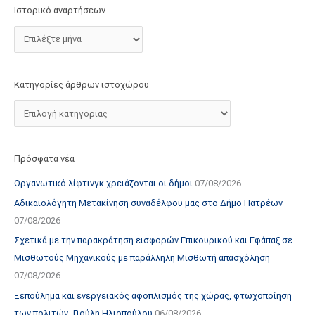
τ
Ιστορικό αναρτήσεων
ο
χ
ώ
ρ
Κατηγορίες άρθρων ιστοχώρου
ο
υ
Πρόσφατα νέα
Οργανωτικό λίφτινγκ χρειάζονται οι δήμοι
07/08/2026
Αδικαιολόγητη Μετακίνηση συναδέλφου μας στο Δήμο Πατρέων
07/08/2026
Σχετικά με την παρακράτηση εισφορών Επικουρικού και Εφάπαξ σε
Μισθωτούς Μηχανικούς με παράλληλη Μισθωτή απασχόληση
07/08/2026
Ξεπούλημα και ενεργειακός αφοπλισμός της χώρας, φτωχοποίηση
των πολιτών- Γιούλη Ηλιοπούλου
06/08/2026