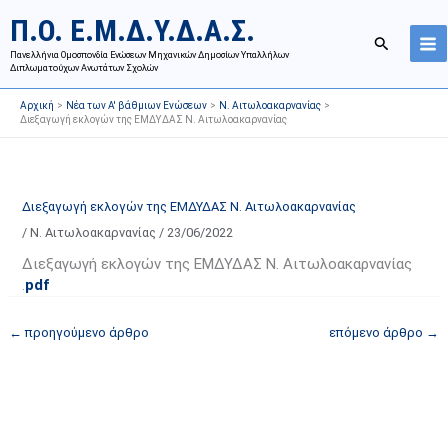
Μετάβαση
Ι
Κ
Π.Ο. Ε.Μ.Δ.Υ.Δ.Α.Σ.
στο
σ
α
Αναζήτησ
περιεχόμενο
Πανελλήνια Ομοσπονδία Ενώσεων Μηχανικών Δημοσίων Υπαλλήλων
τ
τ
Διπλωματούχων Ανωτάτων Σχολών
ο
η
Αρχική
Νέα των Α' βάθμιων Ενώσεων
Ν. Αιτωλοακαρνανίας
ρ
γ
Διεξαγωγή εκλογών της ΕΜΔΥΔΑΣ Ν. Αιτωλοακαρνανίας
ι
ο
κ
ρ
ό
ί
Διεξαγωγή εκλογών της ΕΜΔΥΔΑΣ Ν. Αιτωλοακαρνανίας
α
ε
/
Ν. Αιτωλοακαρνανίας
/
23/06/2022
ν
ς
α
ά
Διεξαγωγή εκλογών της ΕΜΔΥΔΑΣ Ν. Αιτωλοακαρνανίας
.
pdf
ρ
ρ
τ
θ
←
προηγούμενο άρθρο
επόμενο άρθρο
→
ή
ρ
σ
ω
ε
ν
ω
ι
ν
σ