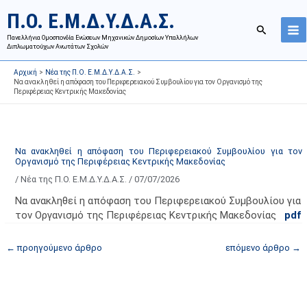
Μετάβαση
Ι
Κ
Π.Ο. Ε.Μ.Δ.Υ.Δ.Α.Σ.
στο
σ
α
Αναζήτησ
περιεχόμενο
Πανελλήνια Ομοσπονδία Ενώσεων Μηχανικών Δημοσίων Υπαλλήλων
τ
τ
Διπλωματούχων Ανωτάτων Σχολών
ο
η
Αρχική
Νέα της Π.Ο. Ε.Μ.Δ.Υ.Δ.Α.Σ.
ρ
γ
Να ανακληθεί η απόφαση του Περιφερειακού Συμβουλίου για τον Οργανισμό της
Περιφέρειας Κεντρικής Μακεδονίας
ι
ο
κ
ρ
ό
ί
α
ε
Να ανακληθεί η απόφαση του Περιφερειακού Συμβουλίου για τον
Οργανισμό της Περιφέρειας Κεντρικής Μακεδονίας
ν
ς
/
Νέα της Π.Ο. Ε.Μ.Δ.Υ.Δ.Α.Σ.
/
07/07/2026
α
ά
ρ
ρ
Να ανακληθεί η απόφαση του Περιφερειακού Συμβουλίου για
τ
θ
τον Οργανισμό της Περιφέρειας Κεντρικής Μακεδονίας
pdf
ή
ρ
←
προηγούμενο άρθρο
επόμενο άρθρο
→
σ
ω
ε
ν
ω
ι
ν
σ