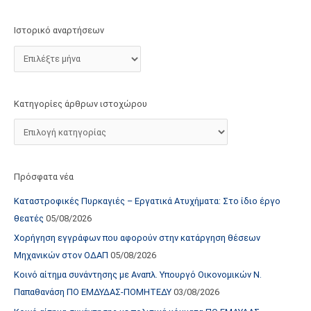
τ
ο
Ιστορικό αναρτήσεων
χ
ώ
ρ
ο
Κατηγορίες άρθρων ιστοχώρου
υ
Πρόσφατα νέα
Καταστροφικές Πυρκαγιές – Εργατικά Ατυχήματα: Στο ίδιο έργο
θεατές
05/08/2026
Χορήγηση εγγράφων που αφορούν στην κατάργηση θέσεων
Μηχανικών στον ΟΔΑΠ
05/08/2026
Κοινό αίτημα συνάντησης με Αναπλ. Υπουργό Οικονομικών Ν.
Παπαθανάση ΠΟ ΕΜΔΥΔΑΣ-ΠΟΜΗΤΕΔΥ
03/08/2026