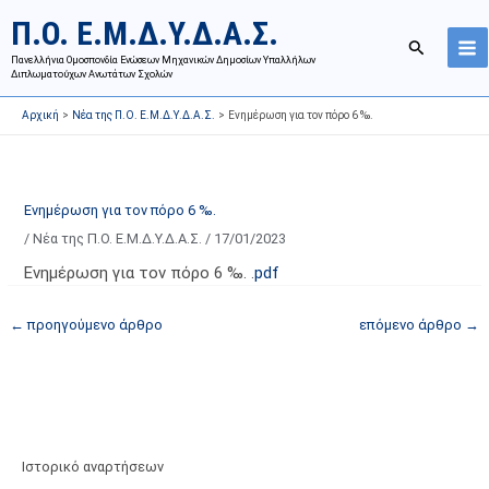
Μετάβαση
Ι
Κ
Π.Ο. Ε.Μ.Δ.Υ.Δ.Α.Σ.
στο
σ
α
Αναζήτησ
περιεχόμενο
Πανελλήνια Ομοσπονδία Ενώσεων Μηχανικών Δημοσίων Υπαλλήλων
τ
τ
Διπλωματούχων Ανωτάτων Σχολών
ο
η
Αρχική
Νέα της Π.Ο. Ε.Μ.Δ.Υ.Δ.Α.Σ.
Ενημέρωση για τον πόρο 6 ‰.
ρ
γ
ι
ο
κ
ρ
ό
ί
Ενημέρωση για τον πόρο 6 ‰.
α
ε
/
Νέα της Π.Ο. Ε.Μ.Δ.Υ.Δ.Α.Σ.
/
17/01/2023
ν
ς
Ενημέρωση για τον πόρο 6 ‰. .
pdf
α
ά
ρ
ρ
←
προηγούμενο άρθρο
επόμενο άρθρο
→
τ
θ
ή
ρ
σ
ω
ε
ν
ω
ι
Ιστορικό αναρτήσεων
ν
σ