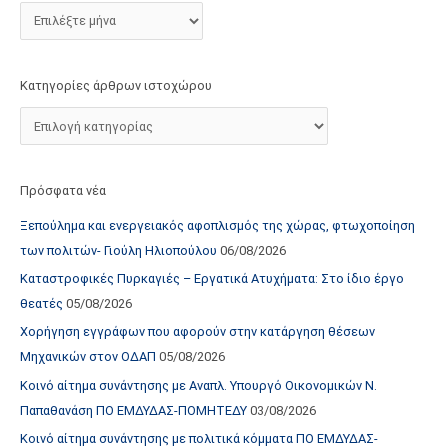
τ
ο
χ
Κατηγορίες άρθρων ιστοχώρου
ώ
ρ
ο
υ
Πρόσφατα νέα
Ξεπούλημα και ενεργειακός αφοπλισμός της χώρας, φτωχοποίηση
των πολιτών- Γιούλη Ηλιοπούλου
06/08/2026
Καταστροφικές Πυρκαγιές – Εργατικά Ατυχήματα: Στο ίδιο έργο
θεατές
05/08/2026
Χορήγηση εγγράφων που αφορούν στην κατάργηση θέσεων
Μηχανικών στον ΟΔΑΠ
05/08/2026
Κοινό αίτημα συνάντησης με Αναπλ. Υπουργό Οικονομικών Ν.
Παπαθανάση ΠΟ ΕΜΔΥΔΑΣ-ΠΟΜΗΤΕΔΥ
03/08/2026
Κοινό αίτημα συνάντησης με πολιτικά κόμματα ΠΟ ΕΜΔΥΔΑΣ-