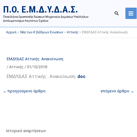
Μετάβαση
Ι
Κ
Π.Ο. Ε.Μ.Δ.Υ.Δ.Α.Σ.
στο
σ
α
Αναζήτησ
περιεχόμενο
Πανελλήνια Ομοσπονδία Ενώσεων Μηχανικών Δημοσίων Υπαλλήλων
τ
τ
Διπλωματούχων Ανωτάτων Σχολών
ο
η
Αρχική
Νέα των Α' βάθμιων Ενώσεων
Αττικής
ΕΜΔΥΔΑΣ Αττικής: Ανακοίνωση
ρ
γ
ι
ο
κ
ρ
ό
ί
ΕΜΔΥΔΑΣ Αττικής: Ανακοίνωση
α
ε
/
Αττικής
/
01/10/2018
ν
ς
ΕΜΔΥΔΑΣ Αττικής : Ανακοίνωση.
doc
α
ά
ρ
ρ
←
προηγούμενο άρθρο
επόμενο άρθρο
→
τ
θ
ή
ρ
σ
ω
ε
ν
ω
ι
Ιστορικό αναρτήσεων
ν
σ