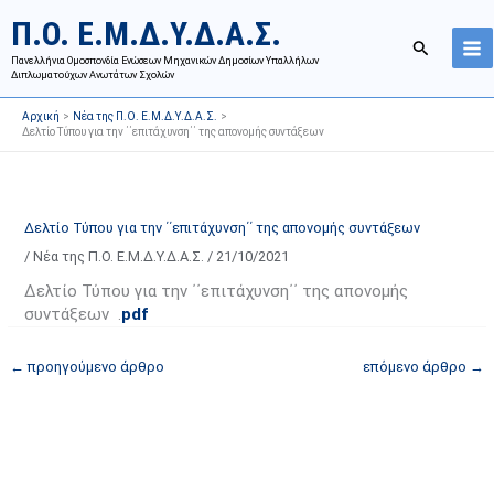
Μετάβαση
Ι
Κ
Π.Ο. Ε.Μ.Δ.Υ.Δ.Α.Σ.
στο
σ
α
Αναζήτησ
περιεχόμενο
Πανελλήνια Ομοσπονδία Ενώσεων Μηχανικών Δημοσίων Υπαλλήλων
τ
τ
Διπλωματούχων Ανωτάτων Σχολών
ο
η
Αρχική
Νέα της Π.Ο. Ε.Μ.Δ.Υ.Δ.Α.Σ.
ρ
γ
Δελτίο Τύπου για την ΄΄επιτάχυνση΄΄ της απονομής συντάξεων
ι
ο
κ
ρ
ό
ί
Δελτίο Τύπου για την ΄΄επιτάχυνση΄΄ της απονομής συντάξεων
α
ε
/
Νέα της Π.Ο. Ε.Μ.Δ.Υ.Δ.Α.Σ.
/
21/10/2021
ν
ς
α
ά
Δελτίο Τύπου για την ΄΄επιτάχυνση΄΄ της απονομής
συντάξεων .
pdf
ρ
ρ
τ
θ
←
προηγούμενο άρθρο
επόμενο άρθρο
→
ή
ρ
σ
ω
ε
ν
ω
ι
ν
σ