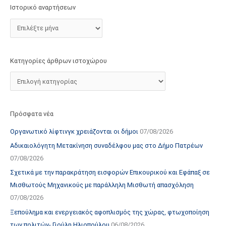
τ
Ιστορικό αναρτήσεων
ο
χ
ώ
ρ
Κατηγορίες άρθρων ιστοχώρου
ο
υ
Πρόσφατα νέα
Οργανωτικό λίφτινγκ χρειάζονται οι δήμοι
07/08/2026
Αδικαιολόγητη Μετακίνηση συναδέλφου μας στο Δήμο Πατρέων
07/08/2026
Σχετικά με την παρακράτηση εισφορών Επικουρικού και Εφάπαξ σε
Μισθωτούς Μηχανικούς με παράλληλη Μισθωτή απασχόληση
07/08/2026
Ξεπούλημα και ενεργειακός αφοπλισμός της χώρας, φτωχοποίηση
των πολιτών- Γιούλη Ηλιοπούλου
06/08/2026