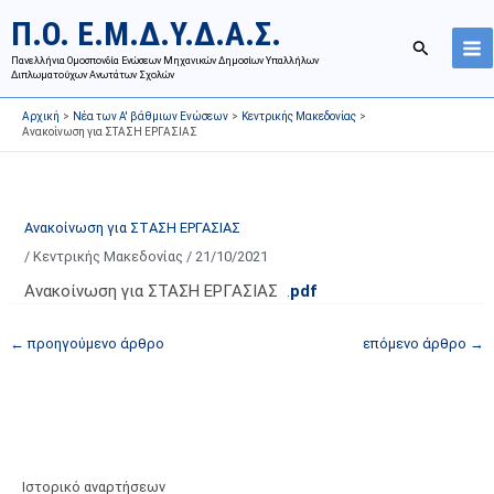
Μετάβαση
Ι
Κ
Π.Ο. Ε.Μ.Δ.Υ.Δ.Α.Σ.
στο
σ
α
Αναζήτησ
περιεχόμενο
Πανελλήνια Ομοσπονδία Ενώσεων Μηχανικών Δημοσίων Υπαλλήλων
τ
τ
Διπλωματούχων Ανωτάτων Σχολών
ο
η
Αρχική
Νέα των Α' βάθμιων Ενώσεων
Κεντρικής Μακεδονίας
ρ
γ
Ανακοίνωση για ΣΤΑΣΗ ΕΡΓΑΣΙΑΣ
ι
ο
κ
ρ
ό
ί
Ανακοίνωση για ΣΤΑΣΗ ΕΡΓΑΣΙΑΣ
α
ε
/
Κεντρικής Μακεδονίας
/
21/10/2021
ν
ς
α
ά
Ανακοίνωση για ΣΤΑΣΗ ΕΡΓΑΣΙΑΣ .
pdf
ρ
ρ
←
προηγούμενο άρθρο
επόμενο άρθρο
→
τ
θ
ή
ρ
σ
ω
ε
ν
ω
ι
ν
σ
Ιστορικό αναρτήσεων