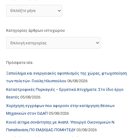
τ
ο
χ
ώ
Κατηγορίες άρθρων ιστοχώρου
ρ
ο
υ
Πρόσφατα νέα
Ξεπούλημα και ενεργειακός αφοπλισμός της χώρας, φτωχοποίηση
των πολιτών- Γιούλη Ηλιοπούλου
06/08/2026
Καταστροφικές Πυρκαγιές – Εργατικά Ατυχήματα: Στο ίδιο έργο
θεατές
05/08/2026
Χορήγηση εγγράφων που αφορούν στην κατάργηση θέσεων
Μηχανικών στον ΟΔΑΠ
05/08/2026
Κοινό αίτημα συνάντησης με Αναπλ. Υπουργό Οικονομικών Ν.
Παπαθανάση ΠΟ ΕΜΔΥΔΑΣ-ΠΟΜΗΤΕΔΥ
03/08/2026