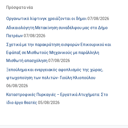
α
ε
Πρόσφατα νέα
ν
ς
Οργανωτικό λίφτινγκ χρειάζονται οι δήμοι
07/08/2026
α
ά
Αδικαιολόγητη Μετακίνηση συναδέλφου μας στο Δήμο
ρ
ρ
Πατρέων
07/08/2026
τ
θ
Σχετικά με την παρακράτηση εισφορών Επικουρικού και
ή
ρ
Εφάπαξ σε Μισθωτούς Μηχανικούς με παράλληλη
σ
ω
Μισθωτή απασχόληση
07/08/2026
ε
ν
Ξεπούλημα και ενεργειακός αφοπλισμός της χώρας,
ω
ι
φτωχοποίηση των πολιτών- Γιούλη Ηλιοπούλου
ν
σ
06/08/2026
τ
ο
Καταστροφικές Πυρκαγιές – Εργατικά Ατυχήματα: Στο
χ
ίδιο έργο θεατές
05/08/2026
ώ
ρ
ο