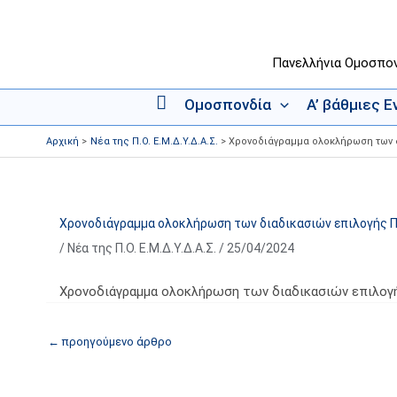
Μετάβαση
στο
περιεχόμενο
Πανελλήνια Ομοσπο
Ομοσπονδία
Α’ βάθμιες 
Α
ρ
Αρχική
Νέα της Π.Ο. Ε.Μ.Δ.Υ.Δ.Α.Σ.
Χρονοδιάγραμμα ολοκλήρωση των 
χ
ι
κ
ή
Χρονοδιάγραμμα ολοκλήρωση των διαδικασιών επιλογής 
/
Νέα της Π.Ο. Ε.Μ.Δ.Υ.Δ.Α.Σ.
/
25/04/2024
Χρονοδιάγραμμα ολοκλήρωση των διαδικασιών επιλο
←
προηγούμενο άρθρο