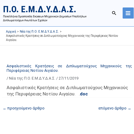
Μετάβαση
Ι
Κ
Π.Ο. Ε.Μ.Δ.Υ.Δ.Α.Σ.
στο
σ
α
Αναζήτησ
περιεχόμενο
Πανελλήνια Ομοσπονδία Ενώσεων Μηχανικών Δημοσίων Υπαλλήλων
τ
τ
Διπλωματούχων Ανωτάτων Σχολών
ο
η
Αρχική
Νέα της Π.Ο. Ε.Μ.Δ.Υ.Δ.Α.Σ.
ρ
γ
Ασφαλιστικές Κρατήσεις σε Διπλωματούχους Μηχανικούς της Περιφέρειας Νοτίου
Αιγαίου.
ι
ο
κ
ρ
ό
ί
α
ε
Ασφαλιστικές Κρατήσεις σε Διπλωματούχους Μηχανικούς της
Περιφέρειας Νοτίου Αιγαίου.
ν
ς
/
Νέα της Π.Ο. Ε.Μ.Δ.Υ.Δ.Α.Σ.
/
27/11/2019
α
ά
ρ
ρ
Ασφαλιστικές Κρατήσεις σε Διπλωματούχους Μηχανικούς
τ
θ
της Περιφέρειας Νοτίου Αιγαίου. .
doc
ή
ρ
←
προηγούμενο άρθρο
επόμενο άρθρο
→
σ
ω
ε
ν
ω
ι
ν
σ