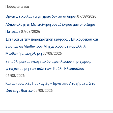
α
ε
Πρόσφατα νέα
ν
ς
Οργανωτικό λίφτινγκ χρειάζονται οι δήμοι
07/08/2026
α
ά
Αδικαιολόγητη Μετακίνηση συναδέλφου μας στο Δήμο
ρ
ρ
Πατρέων
07/08/2026
τ
θ
Σχετικά με την παρακράτηση εισφορών Επικουρικού και
ή
ρ
Εφάπαξ σε Μισθωτούς Μηχανικούς με παράλληλη
σ
ω
Μισθωτή απασχόληση
07/08/2026
ε
ν
Ξεπούλημα και ενεργειακός αφοπλισμός της χώρας,
ω
ι
φτωχοποίηση των πολιτών- Γιούλη Ηλιοπούλου
ν
σ
06/08/2026
τ
ο
Καταστροφικές Πυρκαγιές – Εργατικά Ατυχήματα: Στο
χ
ίδιο έργο θεατές
05/08/2026
ώ
ρ
ο