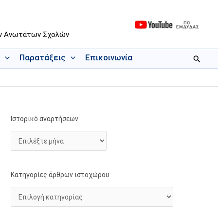
ων Ανωτάτων Σχολών
Παρατάξεις
Επικοινωνία
Αναζήτ
Ιστορικό αναρτήσεων
Ι
Κ
σ
α
τ
τ
ο
η
ρ
γ
Κατηγορίες άρθρων ιστοχώρου
ι
ο
κ
ρ
ό
ί