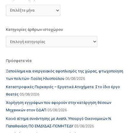
τ
ο
χ
ώ
Κατηγορίες άρθρων ιστοχώρου
ρ
ο
υ
Πρόσφατα νέα
Ξεπούλημα και ενεργειακός αφοπλισμός της χώρας, φτωχοποίηση
των πολιτών- Γιούλη Ηλιοπούλου
06/08/2026
Καταστροφικές Πυρκαγιές – Εργατικά Ατυχήματα: Στο ίδιο έργο
θεατές
05/08/2026
Χορήγηση εγγράφων που αφορούν στην κατάργηση θέσεων
Μηχανικών στον ΟΔΑΠ
05/08/2026
Κοινό αίτημα συνάντησης με Αναπλ. Υπουργό Οικονομικών Ν.
Παπαθανάση ΠΟ ΕΜΔΥΔΑΣ-ΠΟΜΗΤΕΔΥ
03/08/2026