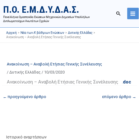
Μετάβαση
Ι
Κ
Π.Ο. Ε.Μ.Δ.Υ.Δ.Α.Σ.
στο
σ
α
Αναζήτησ
περιεχόμενο
Πανελλήνια Ομοσπονδία Ενώσεων Μηχανικών Δημοσίων Υπαλλήλων
τ
τ
Διπλωματούχων Ανωτάτων Σχολών
ο
η
Αρχική
Νέα των Α' βάθμιων Ενώσεων
Δυτικής Ελλάδας
ρ
γ
Ανακοίνωση – Αναβολή Ετήσιας Γενικής Συνέλευσης
ι
ο
κ
ρ
ό
ί
Ανακοίνωση – Αναβολή Ετήσιας Γενικής Συνέλευσης
α
ε
/
Δυτικής Ελλάδας
/
10/03/2020
ν
ς
α
ά
Ανακοίνωση – Αναβολή Ετήσιας Γενικής Συνέλευσης .
doc
ρ
ρ
←
προηγούμενο άρθρο
επόμενο άρθρο
→
τ
θ
ή
ρ
σ
ω
ε
ν
ω
ι
ν
σ
Ιστορικό αναρτήσεων