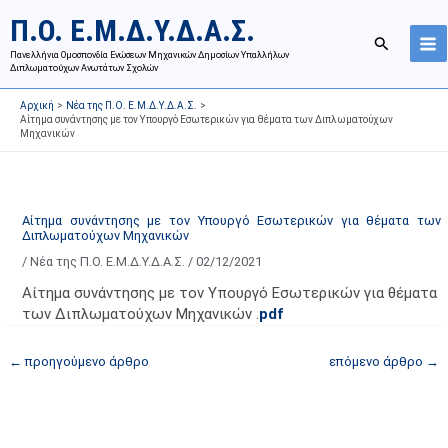
Μετάβαση
Ι
Κ
Π.Ο. Ε.Μ.Δ.Υ.Δ.Α.Σ.
στο
σ
α
Αναζήτησ
περιεχόμενο
Πανελλήνια Ομοσπονδία Ενώσεων Μηχανικών Δημοσίων Υπαλλήλων
τ
τ
Διπλωματούχων Ανωτάτων Σχολών
ο
η
Αρχική
Νέα της Π.Ο. Ε.Μ.Δ.Υ.Δ.Α.Σ.
ρ
γ
Αίτημα συνάντησης με τον Υπουργό Εσωτερικών για θέματα των Διπλωματούχων
Μηχανικών
ι
ο
κ
ρ
ό
ί
α
ε
Αίτημα συνάντησης με τον Υπουργό Εσωτερικών για θέματα των
Διπλωματούχων Μηχανικών
ν
ς
/
Νέα της Π.Ο. Ε.Μ.Δ.Υ.Δ.Α.Σ.
/
02/12/2021
α
ά
ρ
ρ
Αίτημα συνάντησης με τον Υπουργό Εσωτερικών για θέματα
τ
θ
των Διπλωματούχων Μηχανικών .
pdf
ή
ρ
←
προηγούμενο άρθρο
επόμενο άρθρο
→
σ
ω
ε
ν
ω
ι
ν
σ