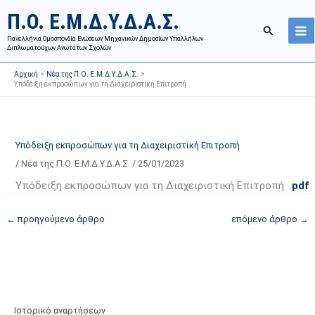
Μετάβαση
Ι
Κ
Π.Ο. Ε.Μ.Δ.Υ.Δ.Α.Σ.
στο
σ
α
Αναζήτησ
περιεχόμενο
Πανελλήνια Ομοσπονδία Ενώσεων Μηχανικών Δημοσίων Υπαλλήλων
τ
τ
Διπλωματούχων Ανωτάτων Σχολών
ο
η
Αρχική
Νέα της Π.Ο. Ε.Μ.Δ.Υ.Δ.Α.Σ.
ρ
γ
Υπόδειξη εκπροσώπων για τη Διαχειριστική Επιτροπή
ι
ο
κ
ρ
ό
ί
Υπόδειξη εκπροσώπων για τη Διαχειριστική Επιτροπή
α
ε
/
Νέα της Π.Ο. Ε.Μ.Δ.Υ.Δ.Α.Σ.
/
25/01/2023
ν
ς
α
ά
Υπόδειξη εκπροσώπων για τη Διαχειριστική Επιτροπή .
pdf
ρ
ρ
←
προηγούμενο άρθρο
επόμενο άρθρο
→
τ
θ
ή
ρ
σ
ω
ε
ν
ω
ι
ν
σ
Ιστορικό αναρτήσεων