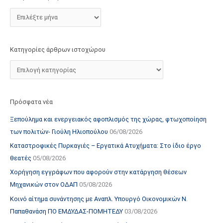
τ
ο
χ
ώ
Κατηγορίες άρθρων ιστοχώρου
ρ
ο
υ
Πρόσφατα νέα
Ξεπούλημα και ενεργειακός αφοπλισμός της χώρας, φτωχοποίηση
των πολιτών- Γιούλη Ηλιοπούλου
06/08/2026
Καταστροφικές Πυρκαγιές – Εργατικά Ατυχήματα: Στο ίδιο έργο
θεατές
05/08/2026
Χορήγηση εγγράφων που αφορούν στην κατάργηση θέσεων
Μηχανικών στον ΟΔΑΠ
05/08/2026
Κοινό αίτημα συνάντησης με Αναπλ. Υπουργό Οικονομικών Ν.
Παπαθανάση ΠΟ ΕΜΔΥΔΑΣ-ΠΟΜΗΤΕΔΥ
03/08/2026