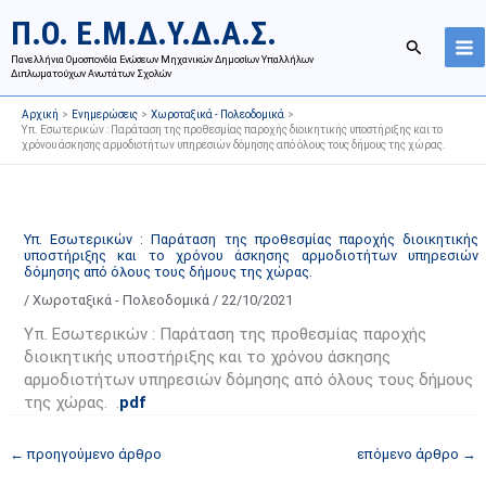
Μετάβαση
Ι
Κ
Π.Ο. Ε.Μ.Δ.Υ.Δ.Α.Σ.
στο
σ
α
Αναζήτησ
περιεχόμενο
Πανελλήνια Ομοσπονδία Ενώσεων Μηχανικών Δημοσίων Υπαλλήλων
τ
τ
Διπλωματούχων Ανωτάτων Σχολών
ο
η
Αρχική
Ενημερώσεις
Χωροταξικά - Πολεοδομικά
ρ
γ
Υπ. Εσωτερικών : Παράταση της προθεσμίας παροχής διοικητικής υποστήριξης και το
χρόνου άσκησης αρμοδιοτήτων υπηρεσιών δόμησης από όλους τους δήμους της χώρας.
ι
ο
κ
ρ
ό
ί
α
ε
Υπ. Εσωτερικών : Παράταση της προθεσμίας παροχής διοικητικής
υποστήριξης και το χρόνου άσκησης αρμοδιοτήτων υπηρεσιών
ν
ς
δόμησης από όλους τους δήμους της χώρας.
α
ά
/
Χωροταξικά - Πολεοδομικά
/
22/10/2021
ρ
ρ
Υπ. Εσωτερικών : Παράταση της προθεσμίας παροχής
τ
θ
διοικητικής υποστήριξης και το χρόνου άσκησης
ή
ρ
αρμοδιοτήτων υπηρεσιών δόμησης από όλους τους δήμους
σ
ω
της χώρας. .
pdf
ε
ν
ω
ι
←
προηγούμενο άρθρο
επόμενο άρθρο
→
ν
σ