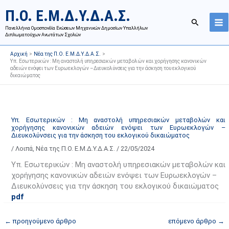
Μετάβαση
Ι
Κ
Π.Ο. Ε.Μ.Δ.Υ.Δ.Α.Σ.
στο
σ
α
Αναζήτησ
περιεχόμενο
Πανελλήνια Ομοσπονδία Ενώσεων Μηχανικών Δημοσίων Υπαλλήλων
τ
τ
Διπλωματούχων Ανωτάτων Σχολών
ο
η
Αρχική
Νέα της Π.Ο. Ε.Μ.Δ.Υ.Δ.Α.Σ.
ρ
γ
Υπ. Εσωτερικών : Μη αναστολή υπηρεσιακών μεταβολών και χορήγησης κανονικών
αδειών ενόψει των Ευρωεκλογών –Διευκολύνσεις για την άσκηση του εκλογικού
ι
ο
δικαιώματος
κ
ρ
ό
ί
α
ε
Υπ. Εσωτερικών : Μη αναστολή υπηρεσιακών μεταβολών και
ν
ς
χορήγησης κανονικών αδειών ενόψει των Ευρωεκλογών –
α
ά
Διευκολύνσεις για την άσκηση του εκλογικού δικαιώματος
ρ
ρ
/
Λοιπά
,
Νέα της Π.Ο. Ε.Μ.Δ.Υ.Δ.Α.Σ.
/
22/05/2024
τ
θ
Υπ. Εσωτερικών : Μη αναστολή υπηρεσιακών μεταβολών και
ή
ρ
χορήγησης κανονικών αδειών ενόψει των Ευρωεκλογών –
σ
ω
Διευκολύνσεις για την άσκηση του εκλογικού δικαιώματος
pdf
ε
ν
ω
ι
←
προηγούμενο άρθρο
επόμενο άρθρο
→
ν
σ