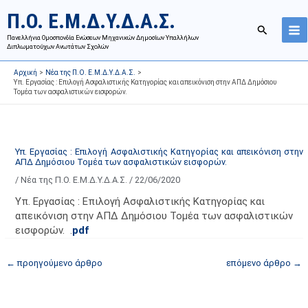
Μετάβαση
Ι
Κ
Π.Ο. Ε.Μ.Δ.Υ.Δ.Α.Σ.
στο
σ
α
Αναζήτησ
περιεχόμενο
Πανελλήνια Ομοσπονδία Ενώσεων Μηχανικών Δημοσίων Υπαλλήλων
τ
τ
Διπλωματούχων Ανωτάτων Σχολών
ο
η
Αρχική
Νέα της Π.Ο. Ε.Μ.Δ.Υ.Δ.Α.Σ.
ρ
γ
Υπ. Εργασίας : Επιλογή Ασφαλιστικής Κατηγορίας και απεικόνιση στην ΑΠΔ Δημόσιου
Τομέα των ασφαλιστικών εισφορών.
ι
ο
κ
ρ
ό
ί
α
ε
Υπ. Εργασίας : Επιλογή Ασφαλιστικής Κατηγορίας και απεικόνιση στην
ΑΠΔ Δημόσιου Τομέα των ασφαλιστικών εισφορών.
ν
ς
/
Νέα της Π.Ο. Ε.Μ.Δ.Υ.Δ.Α.Σ.
/
22/06/2020
α
ά
ρ
ρ
Υπ. Εργασίας : Επιλογή Ασφαλιστικής Κατηγορίας και
τ
θ
απεικόνιση στην ΑΠΔ Δημόσιου Τομέα των ασφαλιστικών
εισφορών. .
pdf
ή
ρ
σ
ω
←
προηγούμενο άρθρο
επόμενο άρθρο
→
ε
ν
ω
ι
ν
σ