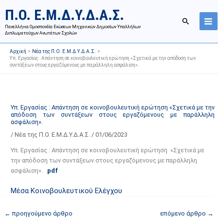
Μετάβαση
Ι
Κ
Π.Ο. Ε.Μ.Δ.Υ.Δ.Α.Σ.
στο
σ
α
Αναζήτησ
περιεχόμενο
Πανελλήνια Ομοσπονδία Ενώσεων Μηχανικών Δημοσίων Υπαλλήλων
τ
τ
Διπλωματούχων Ανωτάτων Σχολών
ο
η
Αρχική
Νέα της Π.Ο. Ε.Μ.Δ.Υ.Δ.Α.Σ.
ρ
γ
Υπ. Εργασίας : Απάντηση σε κοινοβουλευτική ερώτηση «Σχετικά με την απόδοση των
συντάξεων στους εργαζόμενους με παράλληλη ασφάλιση».
ι
ο
κ
ρ
ό
ί
α
ε
Υπ. Εργασίας : Απάντηση σε κοινοβουλευτική ερώτηση «Σχετικά με την
απόδοση των συντάξεων στους εργαζόμενους με παράλληλη
ν
ς
ασφάλιση».
α
ά
/
Νέα της Π.Ο. Ε.Μ.Δ.Υ.Δ.Α.Σ.
/
01/06/2023
ρ
ρ
Υπ. Εργασίας : Απάντηση σε κοινοβουλευτική ερώτηση «Σχετικά με
τ
θ
την απόδοση των συντάξεων στους εργαζόμενους με παράλληλη
ή
ρ
ασφάλιση». .
pdf
σ
ω
ε
ν
Μέσα Κοινοβουλευτικού Ελέγχου
ω
ι
ν
σ
←
προηγούμενο άρθρο
επόμενο άρθρο
→